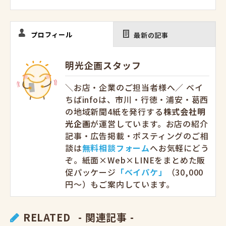
プロフィール
最新の記事
明光企画スタッフ
＼お店・企業のご担当者様へ／ ベイ
ちばinfoは、市川・行徳・浦安・葛西
の地域新聞4紙を発行する
株式会社明
光企画
が運営しています。お店の紹介
記事・広告掲載・ポスティングのご相
談は
無料相談フォーム
へお気軽にどう
ぞ。紙面×Web×LINEをまとめた販
促パッケージ
「ベイパケ」
（30,000
円〜）もご案内しています。
RELATED
- 関連記事 -