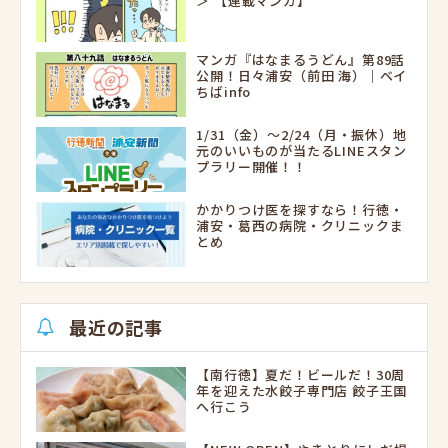
＞ 【連載マンガ】
マンガ『はなまるうどん』第89話
公開！日々浦安（前田 海）｜ベイ
ちばinfo
1/31（金）～2/24（月・振休）地
元のいいものが当たるLINEスタン
プラリー開催！！
かかりつけ医を探すなら！行徳・
浦安・葛西の病院・クリニックま
とめ
最近の記事
【南行徳】夏だ！ビールだ！30周
年を迎えた水餃子専門店 餃子王国
へ行こう