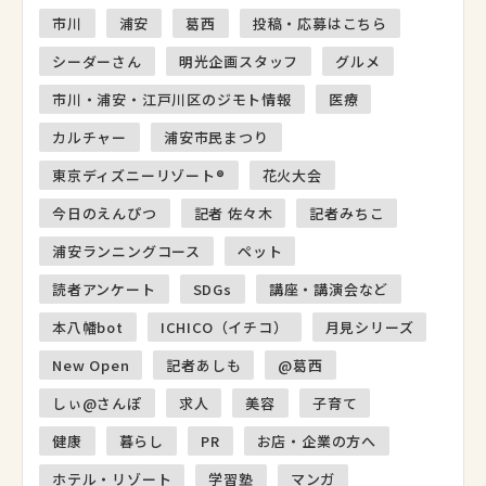
市川
浦安
葛西
投稿・応募はこちら
シーダーさん
明光企画スタッフ
グルメ
市川・浦安・江戸川区のジモト情報
医療
カルチャー
浦安市民まつり
東京ディズニーリゾート®
花火大会
今日のえんぴつ
記者 佐々木
記者みちこ
浦安ランニングコース
ペット
読者アンケート
SDGs
講座・講演会など
本八幡bot
ICHICO（イチコ）
月見シリーズ
New Open
記者あしも
@葛西
しぃ@さんぽ
求人
美容
子育て
健康
暮らし
PR
お店・企業の方へ
ホテル・リゾート
学習塾
マンガ