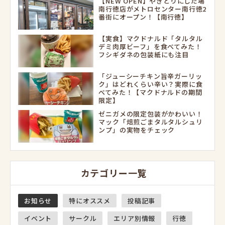
【NEW OPEN】やきとりにしだ場
南行徳店がメトロセンター南行徳2
番街にオープン！【南行徳】
【実食】マクドナルド「タルタル
デミ肉厚ビーフ」を食べてみた！
フシギダネの包装紙にも注目
「ジューシーチキン旨辛ガーリッ
ク」はどれくらい辛い？実際に食
べてみた！【マクドナルドの期間
限定】
ゼニガメの限定包装がかわいい！
マック「焙煎ごまタルタルシュリ
ンプ」の実物をチェック
カテゴリー一覧
お知らせ
特にオススメ
投稿記事
イベント
サークル
エリア別情報
行徳