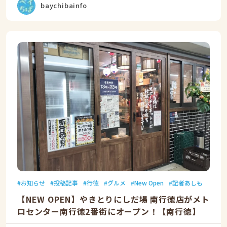
baychibainfo
お知らせ
投稿記事
行徳
グルメ
New Open
記者あしも
【NEW OPEN】やきとりにしだ場 南行徳店がメト
ロセンター南行徳2番街にオープン！【南行徳】