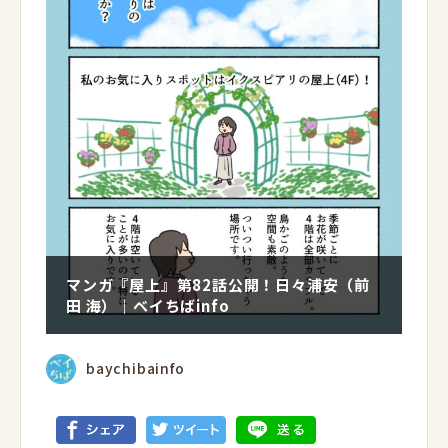
マンガ『屋上』第82話公開！日々浦安（前
田 海）｜ベイちばinfo
baychibainfo