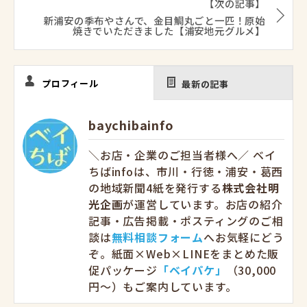
【次の記事】
新浦安の季布やさんで、金目鯛丸ごと一匹！原始
焼きでいただきました【浦安地元グルメ】
プロフィール
最新の記事
baychibainfo
＼お店・企業のご担当者様へ／ ベイ
ちばinfoは、市川・行徳・浦安・葛西
の地域新聞4紙を発行する
株式会社明
光企画
が運営しています。お店の紹介
記事・広告掲載・ポスティングのご相
談は
無料相談フォーム
へお気軽にどう
ぞ。紙面×Web×LINEをまとめた販
促パッケージ
「ベイパケ」
（30,000
円〜）もご案内しています。