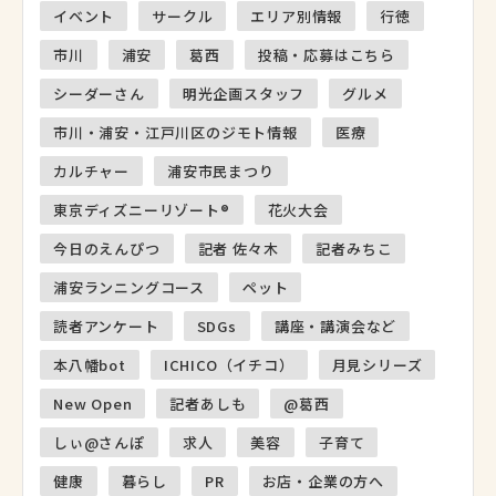
イベント
サークル
エリア別情報
行徳
市川
浦安
葛西
投稿・応募はこちら
シーダーさん
明光企画スタッフ
グルメ
市川・浦安・江戸川区のジモト情報
医療
カルチャー
浦安市民まつり
東京ディズニーリゾート®
花火大会
今日のえんぴつ
記者 佐々木
記者みちこ
浦安ランニングコース
ペット
読者アンケート
SDGs
講座・講演会など
本八幡bot
ICHICO（イチコ）
月見シリーズ
New Open
記者あしも
@葛西
しぃ@さんぽ
求人
美容
子育て
健康
暮らし
PR
お店・企業の方へ