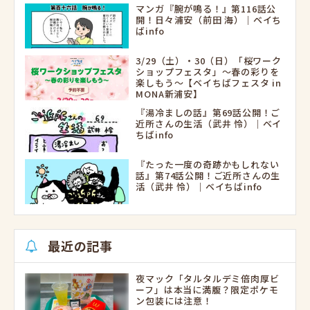
マンガ『腕が鳴る！』第116話公
開！日々浦安（前田 海）｜ベイち
ばinfo
3/29（土）・30（日）「桜ワーク
ショップフェスタ」～春の彩りを
楽しもう～【ベイちばフェスタ in
MONA新浦安】
『湯冷ましの話』第69話公開！ご
近所さんの生活（武井 怜）｜ベイ
ちばinfo
『たった一度の奇跡かもしれない
話』第74話公開！ご近所さんの生
活（武井 怜）｜ベイちばinfo
最近の記事
夜マック「タルタルデミ倍肉厚ビ
ーフ」は本当に満腹？限定ポケモ
ン包装には注意！