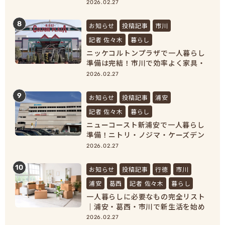
新生活準備が完結
2026.02.27
8
お知らせ
投稿記事
市川
記者 佐々木
暮らし
ニッケコルトンプラザで一人暮らし
準備は完結！市川で効率よく家具・
家電をそろえよう！
2026.02.27
9
お知らせ
投稿記事
浦安
記者 佐々木
暮らし
ニューコースト新浦安で一人暮らし
準備！ニトリ・ノジマ・ケーズデン
キで家具家電をまとめ買い
2026.02.27
10
お知らせ
投稿記事
行徳
市川
浦安
葛西
記者 佐々木
暮らし
一人暮らしに必要なもの完全リスト
｜浦安・葛西・市川で新生活を始め
る人向け準備ガイド
2026.02.27