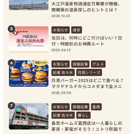
大江戸温泉物語浦安万華郷が閉館、
閉館後の温泉探しのヒントとは？
【浦安市民必見！】
2024.10.23
5
お知らせ
浦安
当日は、何時にどこ行けばいい？日
付・時間別のお神輿ルート
2024.06.13
6
お知らせ
投稿記事
グルメ
記者 佐々木
月見シリーズ
月見バーガー2025はどこで食べる？
マクドナルドからコメダまで全メニ
ュー紹介！
2025.09.05
7
お知らせ
投稿記事
葛西
記者 佐々木
暮らし
島忠ホームズ葛西店は一人暮らしの
家具・家電がそろう！ニトリ併設で