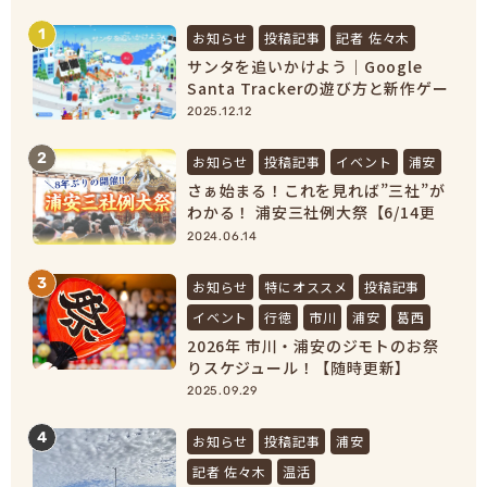
1
お知らせ
投稿記事
記者 佐々木
サンタを追いかけよう｜Google
Santa Trackerの遊び方と新作ゲー
ムまとめ【2025最新】
2025.12.12
2
お知らせ
投稿記事
イベント
浦安
さぁ始まる！これを見れば”三社”が
わかる！ 浦安三社例大祭【6/14更
新】
2024.06.14
3
お知らせ
特にオススメ
投稿記事
イベント
行徳
市川
浦安
葛西
2026年 市川・浦安のジモトのお祭
りスケジュール！【随時更新】
2025.09.29
4
お知らせ
投稿記事
浦安
記者 佐々木
温活