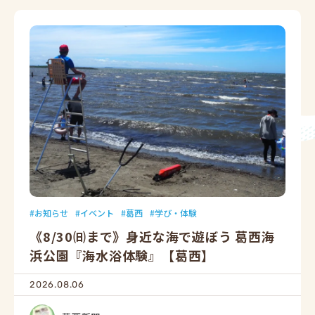
お知らせ
イベント
葛西
学び・体験
《8/30㈰まで》身近な海で遊ぼう 葛西海
浜公園『海水浴体験』【葛西】
2026.08.06