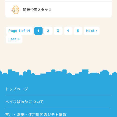
明光企画スタッフ
Page 1 of 14
1
2
3
4
5
Next ›
Last »
トップページ
ベイちばinfoについて
市川・浦安・江戸川区のジモト情報