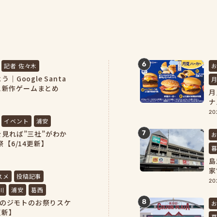
6
記者 佐々木
Google Santa
方と新作ゲームまとめ
月
ナ
20
イベント
浦安
7
見れば”三社”がわか
【6/14更新】
島
家
スメ
投稿記事
完
20
川
浦安
葛西
浦安のジモトのお祭りスケ
8
更新】