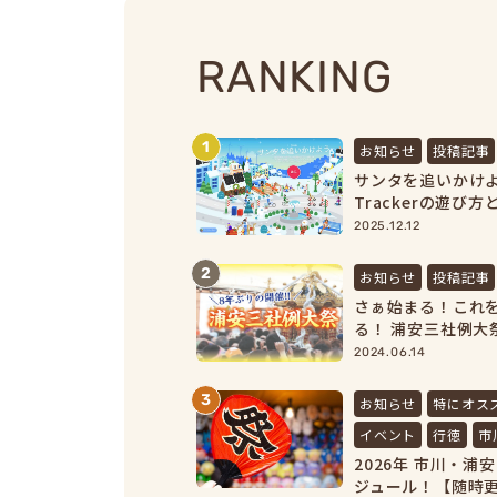
RANKING
1
お知らせ
投稿記事
サンタを追いかけよう｜
Trackerの遊び
【2025最新】
2025.12.12
2
お知らせ
投稿記事
さぁ始まる！これを
る！ 浦安三社例大祭
2024.06.14
3
お知らせ
特にオス
イベント
行徳
市
2026年 市川・
ジュール！【随時