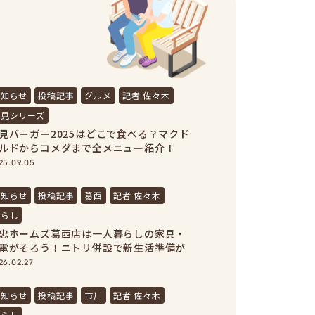
お知らせ
投稿記事
グルメ
記者 佐々木
月見シリーズ
見バーガー2025はどこで食べる？マクド
ルドからコメダまで全メニュー紹介！
25.09.05
お知らせ
投稿記事
葛西
記者 佐々木
暮らし
忠ホームズ葛西店は一人暮らしの家具・
電がそろう！ニトリ併設で新生活準備が
結
26.02.27
お知らせ
投稿記事
市川
記者 佐々木
暮らし