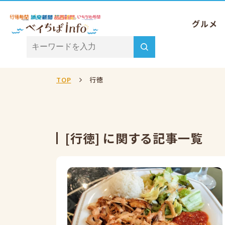
グルメ
TOP
行徳
[行徳] に関する記事一覧