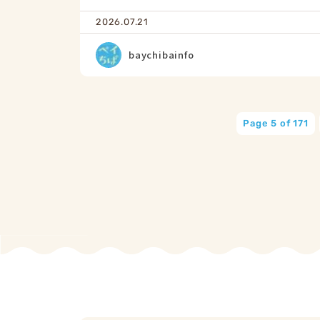
2026.07.21
baychibainfo
Page 5 of 171