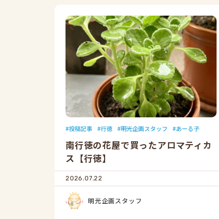
投稿記事
行徳
明光企画スタッフ
あーる子
南行徳の花屋で買ったアロマティカ
ス【行徳】
2026.07.22
明光企画スタッフ