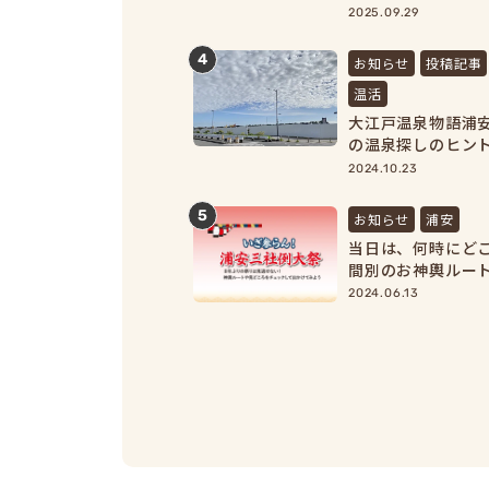
2025.09.29
4
お知らせ
投稿記事
温活
大江戸温泉物語浦
の温泉探しのヒン
見！】
2024.10.23
5
お知らせ
浦安
当日は、何時にど
間別のお神輿ルー
2024.06.13