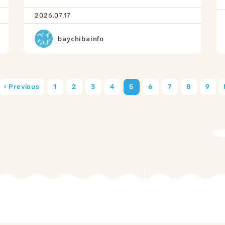
2026.07.17
baychibainfo
‹ Previous
1
2
3
4
5
6
7
8
9