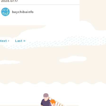
2026.07.17
baychibainfo
Next ›
Last »