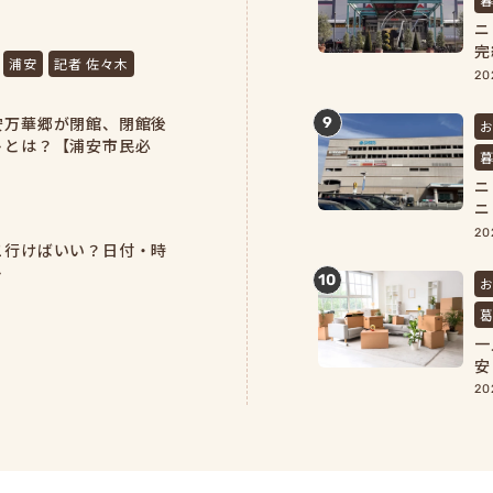
ニ
完
浦安
記者 佐々木
よ
20
安万華郷が閉館、閉館後
9
トとは？【浦安市民必
ニ
ニ
を
20
こ行けばいい？日付・時
ト
10
一
安
備
20