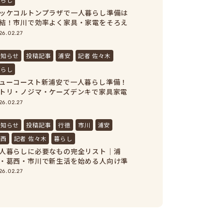
ッケコルトンプラザで一人暮らし準備は
結！市川で効率よく家具・家電をそろえ
う！
26.02.27
お知らせ
投稿記事
浦安
記者 佐々木
暮らし
ューコースト新浦安で一人暮らし準備！
トリ・ノジマ・ケーズデンキで家具家電
まとめ買い
26.02.27
お知らせ
投稿記事
行徳
市川
浦安
葛西
記者 佐々木
暮らし
人暮らしに必要なもの完全リスト｜浦
・葛西・市川で新生活を始める人向け準
ガイド
26.02.27