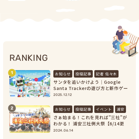
RANKING
1
お知らせ
投稿記事
記者 佐々木
サンタを追いかけよう｜Google
Santa Trackerの遊び方と新作ゲー
ムまとめ【2025最新】
2025.12.12
2
お知らせ
投稿記事
イベント
浦安
さぁ始まる！これを見れば”三社”が
わかる！ 浦安三社例大祭【6/14更
新】
2024.06.14