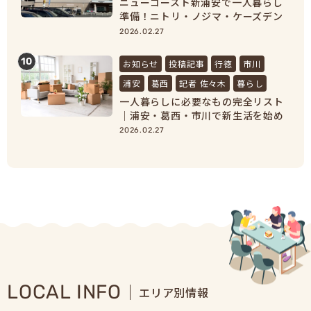
ニューコースト新浦安で一人暮らし
準備！ニトリ・ノジマ・ケーズデン
キで家具家電をまとめ買い
2026.02.27
10
お知らせ
投稿記事
行徳
市川
浦安
葛西
記者 佐々木
暮らし
一人暮らしに必要なもの完全リスト
｜浦安・葛西・市川で新生活を始め
る人向け準備ガイド
2026.02.27
LOCAL INFO
エリア別情報