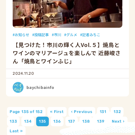
お知らせ
投稿記事
市川
グルメ
記者みちこ
【見つけた！市川の輝く人Vol.５】焼鳥と
ワインのマリアージュを楽しんで 近藤峻さ
ん「焼鳥とワインふじ」
2024.11.20
baychibainfo
Page 135 of 152
« First
‹ Previous
131
132
133
134
135
136
137
138
139
Next ›
Last »