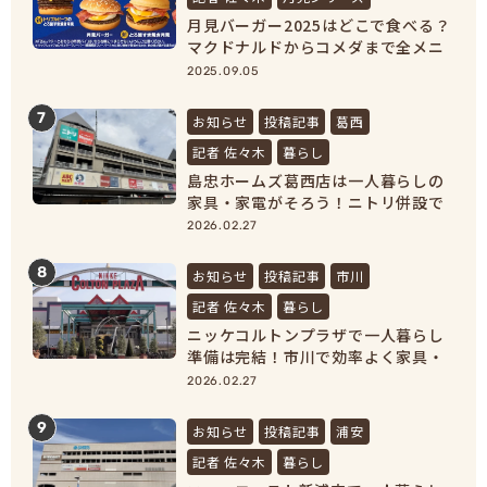
月見バーガー2025はどこで食べる？
マクドナルドからコメダまで全メニ
ュー紹介！
2025.09.05
7
お知らせ
投稿記事
葛西
記者 佐々木
暮らし
島忠ホームズ葛西店は一人暮らしの
家具・家電がそろう！ニトリ併設で
新生活準備が完結
2026.02.27
8
お知らせ
投稿記事
市川
記者 佐々木
暮らし
ニッケコルトンプラザで一人暮らし
準備は完結！市川で効率よく家具・
家電をそろえよう！
2026.02.27
9
お知らせ
投稿記事
浦安
記者 佐々木
暮らし