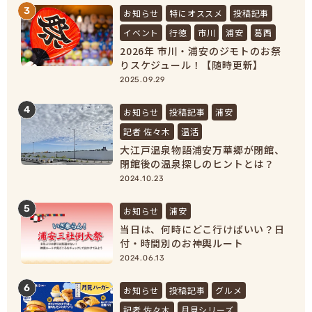
3
お知らせ
特にオススメ
投稿記事
イベント
行徳
市川
浦安
葛西
2026年 市川・浦安のジモトのお祭
りスケジュール！【随時更新】
2025.09.29
4
お知らせ
投稿記事
浦安
記者 佐々木
温活
大江戸温泉物語浦安万華郷が閉館、
閉館後の温泉探しのヒントとは？
【浦安市民必見！】
2024.10.23
5
お知らせ
浦安
当日は、何時にどこ行けばいい？日
付・時間別のお神輿ルート
2024.06.13
6
お知らせ
投稿記事
グルメ
記者 佐々木
月見シリーズ