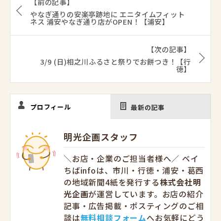
【前の記事】
やなぎ通りの安楽亭跡地に エニタイムフィット
ネス 浦安やなぎ通り店がOPEN！【浦安】
【次の記事】
3/9 (日)相之川ふるさと祭りでお餅つき！【行
徳】
プロフィール
最新の記事
明光企画スタッフ
＼お店・企業のご担当者様へ／ ベイ
ちばinfoは、市川・行徳・浦安・葛西
の地域新聞4紙を発行する
株式会社明
光企画
が運営しています。お店の紹介
記事・広告掲載・ポスティングのご相
談は
無料相談フォーム
へお気軽にどう