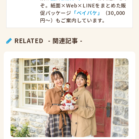
ぞ。紙面×Web×LINEをまとめた販
促パッケージ
「ベイパケ」
（30,000
円〜）もご案内しています。
RELATED
- 関連記事 -