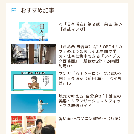
おすすめ記事
＜「日々浦安」第３話 前田 海 ＞
【連載マンガ】
【西葛西 自習室】4/15 OPEN！カ
フェのようなおしゃれ空間で学
習・仕事に集中できる『アイデス
ク西葛西』｜駅徒歩2分・24時間
利用OK
マンガ『ハオウーロン』第86話公
開！日々浦安（前田 海）｜ベイち
ばinfo
地元で叶える”自分磨き”｜浦安の
美容・リラクゼーション＆フィッ
トネス厳選ガイド
習い事 ～パソコン教室 ～【行徳】