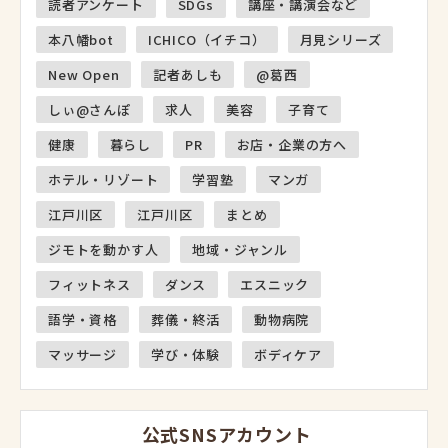
読者アンケート
SDGs
講座・講演会など
本八幡bot
ICHICO（イチコ）
月見シリーズ
New Open
記者あしも
@葛西
しぃ@さんぽ
求人
美容
子育て
健康
暮らし
PR
お店・企業の方へ
ホテル・リゾート
学習塾
マンガ
江戸川区
江戸川区
まとめ
ジモトを動かす人
地域・ジャンル
フィットネス
ダンス
エスニック
語学・資格
葬儀・終活
動物病院
マッサージ
学び・体験
ボディケア
公式SNSアカウント