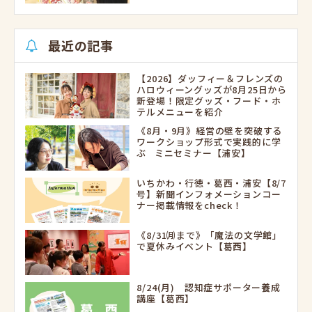
最近の記事
【2026】ダッフィー＆フレンズの
ハロウィーングッズが8月25日から
新登場！限定グッズ・フード・ホ
テルメニューを紹介
《8月・9月》経営の壁を突破する
ワークショップ形式で実践的に学
ぶ ミニセミナー【浦安】
いちかわ・行徳・葛西・浦安【8/7
号】新聞インフォメーションコー
ナー掲載情報をcheck！
《8/31㈪まで》「魔法の文学館」
で夏休みイベント【葛西】
8/24(月) 認知症サポーター養成
講座【葛西】