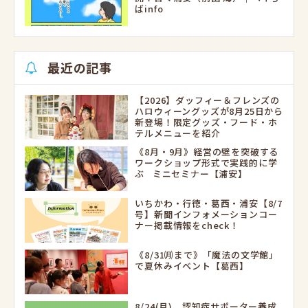
ばinfo
最近の記事
【2026】ダッフィー＆フレンズの
ハロウィーングッズが8月25日から
新登場！限定グッズ・フード・ホ
テルメニューを紹介
《8月・9月》経営の壁を突破する
ワークショップ形式で実践的に学
ぶ ミニセミナー【浦安】
いちかわ・行徳・葛西・浦安【8/7
号】新聞インフォメーションコー
ナー掲載情報をcheck！
《8/31㈪まで》「魔法の文学館」
で夏休みイベント【葛西】
8/24(月) 認知症サポーター養成