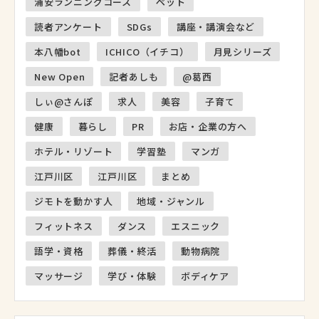
浦安ランニングコース
ペット
読者アンケート
SDGs
講座・講演会など
本八幡bot
ICHICO（イチコ）
月見シリーズ
New Open
記者あしも
@葛西
しぃ@さんぽ
求人
美容
子育て
健康
暮らし
PR
お店・企業の方へ
ホテル・リゾート
学習塾
マンガ
江戸川区
江戸川区
まとめ
ジモトを動かす人
地域・ジャンル
フィットネス
ダンス
エスニック
語学・資格
葬儀・終活
動物病院
マッサージ
学び・体験
ボディケア