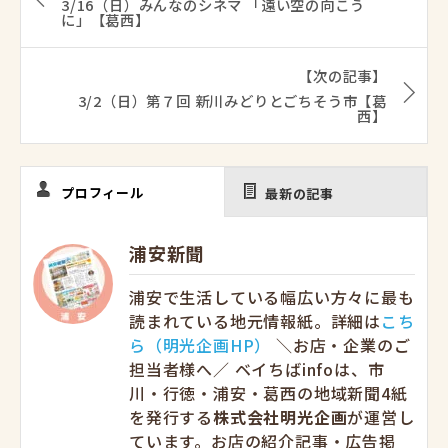
3/16（日）みんなのシネマ 「遠い空の向こう
に」【葛西】
【次の記事】
3/2（日）第７回 新川みどりとごちそう市【葛
西】
プロフィール
最新の記事
浦安新聞
浦安で生活している幅広い方々に最も
読まれている地元情報紙。詳細は
こち
ら（明光企画HP）
＼お店・企業のご
担当者様へ／ ベイちばinfoは、市
川・行徳・浦安・葛西の地域新聞4紙
を発行する
株式会社明光企画
が運営し
ています。お店の紹介記事・広告掲