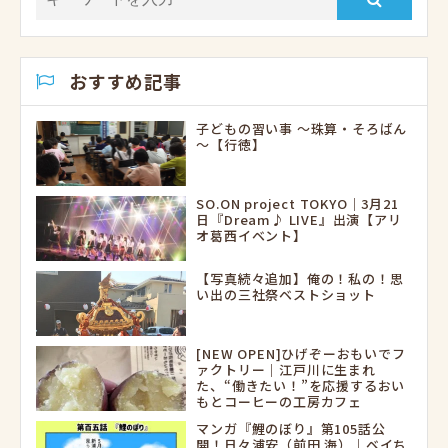
おすすめ記事
子どもの習い事 ～珠算・そろばん
～【行徳】
SO.ON project TOKYO｜3月21
日『Dream♪ LIVE』出演【アリ
オ葛西イベント】
【写真続々追加】俺の！私の！思
い出の三社祭ベストショット
[NEW OPEN]ひげぞーおもいでフ
ァクトリー｜江戸川に生まれ
た、“働きたい！”を応援するおい
もとコーヒーの工房カフェ
マンガ『鯉のぼり』第105話公
開！日々浦安（前田 海）｜ベイち