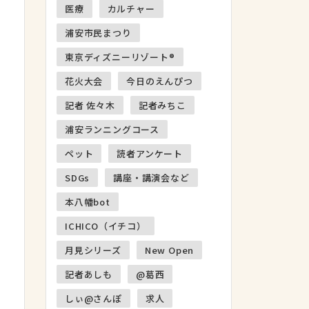
医療
カルチャー
浦安市民まつり
東京ディズニーリゾート®
花火大会
今日のえんぴつ
記者 佐々木
記者みちこ
浦安ランニングコース
ペット
読者アンケート
SDGs
講座・講演会など
本八幡bot
ICHICO（イチコ）
月見シリーズ
New Open
記者あしも
@葛西
しぃ@さんぽ
求人