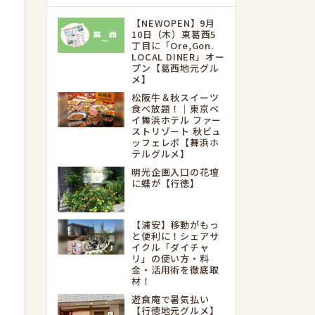
【NEWOPEN】9月
10日（木）東葛西5
丁目に「Ore,Gon.
LOCAL DINER」オー
プン【葛西地元グル
メ】
松阪牛＆秋スイーツ
食べ放題！｜東京ベ
イ舞浜ホテル ファー
ストリゾート 秋ビュ
ッフェレポ【舞浜ホ
テルグルメ】
明光企画入口の花壇
に蝶が【行徳】
【浦安】移動がもっ
と便利に！シェアサ
イクル「ダイチャ
リ」の使い方・料
金・活用術を徹底取
材！
遊食庵で暑気払い
【行徳地元グルメ】