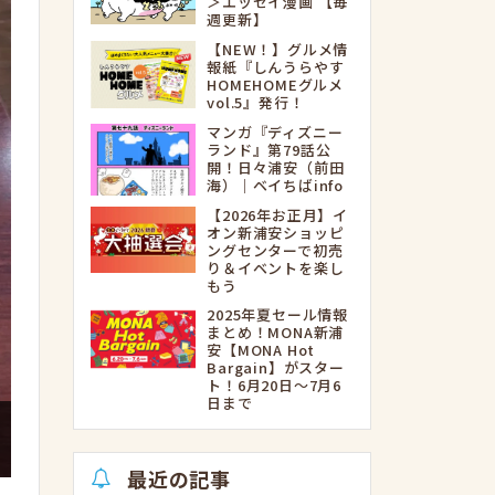
＞エッセイ漫画 【毎
週更新】
【NEW！】グルメ情
報紙『しんうらやす
HOMEHOMEグルメ
vol.5』発行！
マンガ『ディズニー
ランド』第79話公
開！日々浦安（前田
海）｜ベイちばinfo
【2026年お正月】イ
オン新浦安ショッピ
ングセンターで初売
り＆イベントを楽し
もう
2025年夏セール情報
まとめ！MONA新浦
安【MONA Hot
Bargain】がスター
ト！6月20日～7月6
日まで
最近の記事