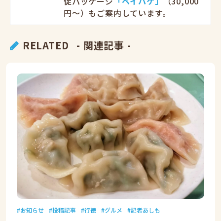
促パッケージ
「ベイパケ」
（30,000
円〜）もご案内しています。
RELATED
- 関連記事 -
お知らせ
投稿記事
行徳
グルメ
記者あしも