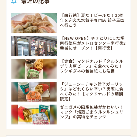
最近の記事
【南行徳】夏だ！ビールだ！30周
年を迎えた水餃子専門店 餃子王国
へ行こう
【NEW OPEN】やきとりにしだ場
南行徳店がメトロセンター南行徳2
番街にオープン！【南行徳】
【実食】マクドナルド「タルタル
デミ肉厚ビーフ」を食べてみた！
フシギダネの包装紙にも注目
「ジューシーチキン旨辛ガーリッ
ク」はどれくらい辛い？実際に食
べてみた！【マクドナルドの期間
限定】
ゼニガメの限定包装がかわいい！
マック「焙煎ごまタルタルシュリ
ンプ」の実物をチェック