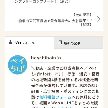
ンプラリーコンプリート！【浦安】
【次の記事】
船橋の東武百貨店で黄金等身大の大谷翔平！？
【船橋】
プロフィール
最新の記事
baychibainfo
＼お店・企業のご担当者様へ／ ベイ
ちばinfoは、市川・行徳・浦安・葛西
の地域新聞4紙を発行する
株式会社明
光企画
が運営しています。お店の紹介
記事・広告掲載・ポスティングのご相
談は
無料相談フォーム
へお気軽にどう
ぞ。紙面×Web×LINEをまとめた販