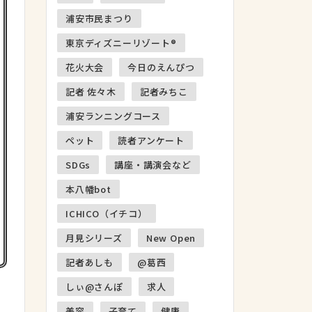
浦安市民まつり
東京ディズニーリゾート®
花火大会
今日のえんぴつ
記者 佐々木
記者みちこ
浦安ランニングコース
ペット
読者アンケート
SDGs
講座・講演会など
本八幡bot
ICHICO（イチコ）
月見シリーズ
New Open
記者あしも
@葛西
しぃ@さんぽ
求人
美容
子育て
健康