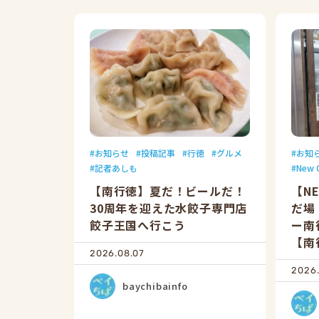
お知らせ
投稿記事
行徳
グルメ
お知
記者あしも
New 
【南行徳】夏だ！ビールだ！
【N
30周年を迎えた水餃子専門店
だ場
餃子王国へ行こう
ー南
【南
2026.08.07
2026.
baychibainfo