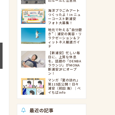
のルールと注意点
海洋プラごみアート
つくったよ！in ニュ
ーコースト新浦安
フォト大募集！
地元で叶える”自分磨
き”｜浦安の美容・リ
ラクゼーション＆フ
ィットネス厳選ガイ
ド
【新浦安】忙しい毎
日に、上質な休息
を。話題の「DENBA
ラウンジ」がMONA
新浦安2Fにオープ
ン！
マンガ『夏の訪れ』
第115話公開！日々
浦安（前田 海）｜ベ
イちばinfo
最近の記事