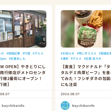
らせ
投稿記事
行徳
グルメ
お知らせ
特にオススメ
投稿記
Open
記者あしも
浦安
グルメ
記者 佐々木
EW OPEN】やきとりにし
【実食】マクドナルド「タ
 南行徳店がメトロセンタ
タルデミ肉厚ビーフ」を食
行徳2番街にオープン！
てみた！フシギダネの包装
行徳】
にも注目
08.07
2026.08.07
baychibainfo
baychibainfo