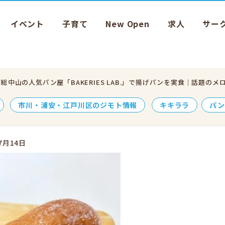
イベント
子育て
New Open
求人
サー
下総中山の人気パン屋「BAKERIES LAB.」で揚げパンを実食｜話題
市川・浦安・江戸川区のジモト情報
キキララ
パン
7月14日