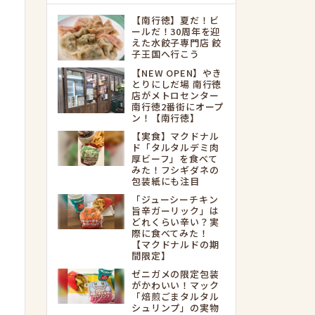
【南行徳】夏だ！ビ
ールだ！30周年を迎
えた水餃子専門店 餃
子王国へ行こう
【NEW OPEN】やき
とりにしだ場 南行徳
店がメトロセンター
南行徳2番街にオープ
ン！【南行徳】
【実食】マクドナル
ド「タルタルデミ肉
厚ビーフ」を食べて
みた！フシギダネの
包装紙にも注目
「ジューシーチキン
旨辛ガーリック」は
どれくらい辛い？実
際に食べてみた！
【マクドナルドの期
間限定】
ゼニガメの限定包装
がかわいい！マック
「焙煎ごまタルタル
シュリンプ」の実物