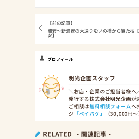
【前の記事】
浦安〜新浦安の大通り沿いの橋から観た桜
安】
プロフィール
明光企画スタッフ
＼お店・企業のご担当者様へ／
発行する
株式会社明光企画
が
ご相談は
無料相談フォーム
へ
ジ
「ベイパケ」
（30,000
RELATED
- 関連記事 -