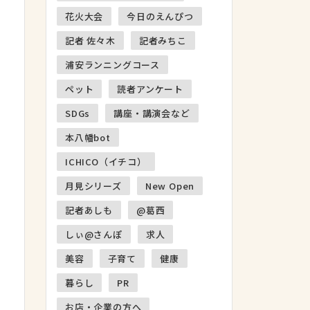
花火大会
今日のえんぴつ
記者 佐々木
記者みちこ
浦安ランニングコース
ペット
読者アンケート
SDGs
講座・講演会など
本八幡bot
ICHICO（イチコ）
月見シリーズ
New Open
記者あしも
@葛西
しぃ@さんぽ
求人
美容
子育て
健康
暮らし
PR
お店・企業の方へ