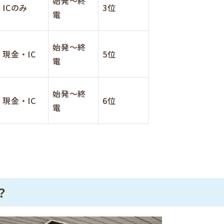
始発～終
ICのみ
3位
電
始発～終
現金・IC
5位
電
始発～終
現金・IC
6位
電
？