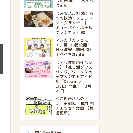
（前田 海）｜ベイち
ばinfo
【浦安バル2025】雨
でも快適！シェラト
ン・グランデ・トー
キョーベイ・ホテル
グランカフェ 編
マンガ『カフェに
て』第113話公開！
日々浦安（前田 海）
｜ベイちばinfo
【アリオ葛西イベン
ト】「推し活グッズ
づくり」ワークショ
ップ＆ジモトアイド
ル『Dream♪
LIVE』開催！｜3月
21日
＜ご近所さんの生
活 第61話 武井 怜
＞エッセイ漫画 【毎
週更新】