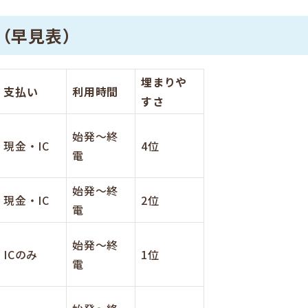
（早見表）
埋まりや
支払い
利用時間
すさ
始発～終
現金・IC
4位
電
始発～終
現金・IC
2位
電
始発～終
ICのみ
1位
電