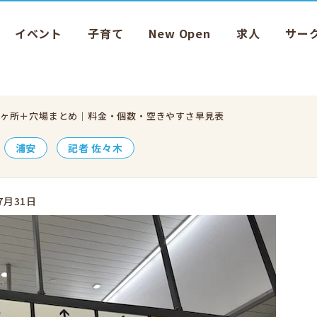
イベント
子育て
New Open
求人
サー
6ヶ所＋穴場まとめ｜料金・個数・空きやすさ早見表
浦安
記者 佐々木
7月31日