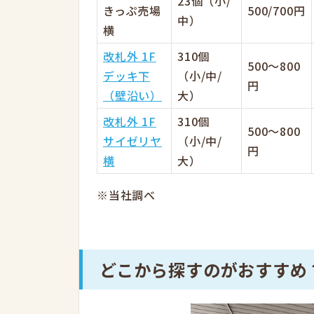
23個（小/
きっぷ売場
500/700円
中）
横
改札外 1F
310個
500～800
デッキ下
（小/中/
円
（壁沿い）
大）
改札外 1F
310個
500～800
サイゼリヤ
（小/中/
円
横
大）
※当社調べ
どこから探すのがおすすめ