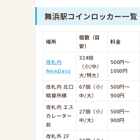
舞浜駅コインロッカー一覧
個数（目
場所
料金
安）
324個
改札内
500円〜
（小/中/
NewDays
1000円
大/特大）
改札内 北口
67個（小/
500円～
精算所横
中/大）
900円
改札内 エス
27個（小/
500円～
カレーター
中/大）
900円
前
改札外 2F