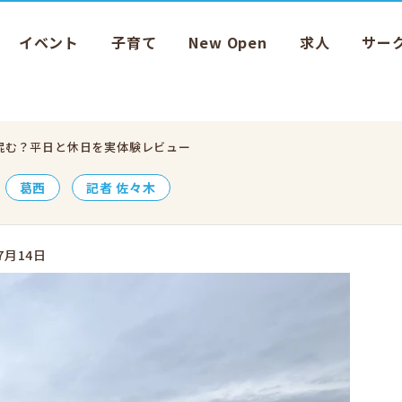
イベント
子育て
New Open
求人
サー
混む？平日と休日を実体験レビュー
葛西
記者 佐々木
7月14日