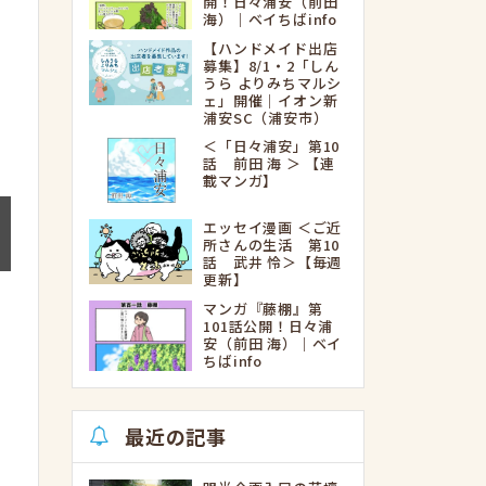
開！日々浦安（前田
海）｜ベイちばinfo
【ハンドメイド出店
募集】8/1・2「しん
うら よりみちマルシ
ェ」開催｜イオン新
浦安SC（浦安市）
＜「日々浦安」第10
話 前田 海 ＞ 【連
載マンガ】
エッセイ漫画 ＜ご近
所さんの生活 第10
話 武井 怜＞【毎週
更新】
マンガ『藤棚』第
101話公開！日々浦
安（前田 海）｜ベイ
ちばinfo
最近の記事