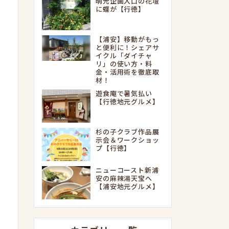
明光企画入口の花壇
に蝶が【行徳】
【浦安】移動がもっ
と便利に！シェアサ
イクル「ダイチャ
リ」の使い方・料
金・活用術を徹底取
材！
遊食庵で暑気払い
【行徳地元グルメ】
杉の子クラブ作品展
示会＆ワークショッ
プ【行徳】
ニューコースト新浦
安の麻辣湯天宝へ
【浦安地元グルメ】