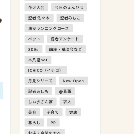
花火大会
今日のえんぴつ
記者 佐々木
記者みちこ
ま
浦安ランニングコース
ペット
読者アンケート
SDGs
講座・講演会など
本八幡bot
ICHICO（イチコ）
月見シリーズ
New Open
記者あしも
@葛西
しぃ@さんぽ
求人
美容
子育て
健康
暮らし
PR
お店・企業の方へ