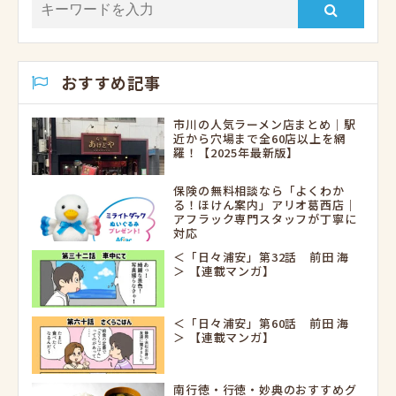
おすすめ記事
市川の人気ラーメン店まとめ｜駅
近から穴場まで全60店以上を網
羅！【2025年最新版】
保険の無料相談なら「よくわか
る！ほけん案内」アリオ葛西店｜
アフラック専門スタッフが丁寧に
対応
＜「日々浦安」第32話 前田 海
＞ 【連載マンガ】
＜「日々浦安」第60話 前田 海
＞ 【連載マンガ】
南行徳・行徳・妙典のおすすめグ