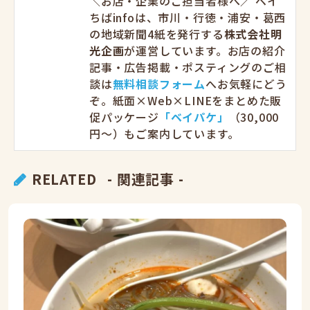
＼お店・企業のご担当者様へ／ ベイ
ちばinfoは、市川・行徳・浦安・葛西
の地域新聞4紙を発行する
株式会社明
光企画
が運営しています。お店の紹介
記事・広告掲載・ポスティングのご相
談は
無料相談フォーム
へお気軽にどう
ぞ。紙面×Web×LINEをまとめた販
促パッケージ
「ベイパケ」
（30,000
円〜）もご案内しています。
RELATED
- 関連記事 -