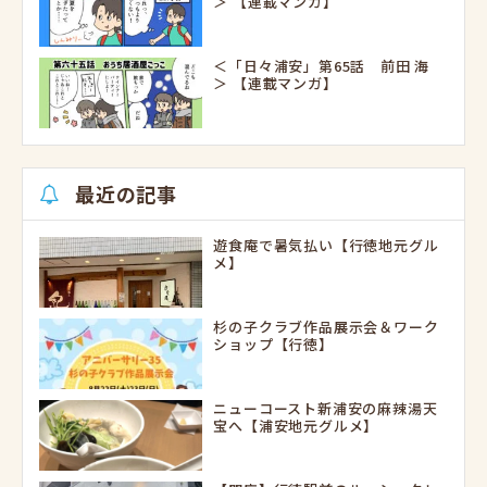
＞ 【連載マンガ】
＜「日々浦安」第65話 前田 海
＞ 【連載マンガ】
最近の記事
遊食庵で暑気払い【行徳地元グル
メ】
杉の子クラブ作品展示会＆ワーク
ショップ【行徳】
ニューコースト新浦安の麻辣湯天
宝へ【浦安地元グルメ】