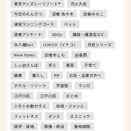
東京ディズニーリゾート®
花火大会
今日のえんぴつ
記者 佐々木
記者みちこ
浦安ランニングコース
ペット
読者アンケート
SDGs
講座・講演会など
本八幡bot
ICHICO（イチコ）
月見シリーズ
New Open
記者あしも
@葛西
しぃ@さんぽ
求人
美容
子育て
健康
暮らし
PR
お店・企業の方へ
ホテル・リゾート
学習塾
マンガ
江戸川区
江戸川区
まとめ
ジモトを動かす人
地域・ジャンル
フィットネス
ダンス
エスニック
語学・資格
葬儀・終活
動物病院