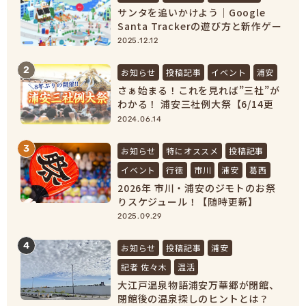
サンタを追いかけよう｜Google
Santa Trackerの遊び方と新作ゲー
ムまとめ【2025最新】
2025.12.12
2
お知らせ
投稿記事
イベント
浦安
さぁ始まる！これを見れば”三社”が
わかる！ 浦安三社例大祭【6/14更
新】
2024.06.14
3
お知らせ
特にオススメ
投稿記事
イベント
行徳
市川
浦安
葛西
2026年 市川・浦安のジモトのお祭
りスケジュール！【随時更新】
2025.09.29
4
お知らせ
投稿記事
浦安
記者 佐々木
温活
大江戸温泉物語浦安万華郷が閉館、
閉館後の温泉探しのヒントとは？