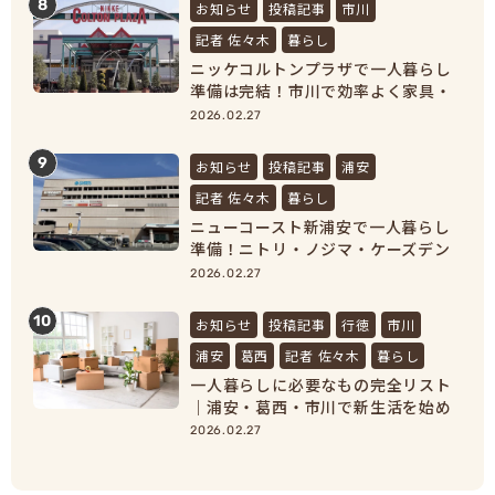
8
お知らせ
投稿記事
市川
記者 佐々木
暮らし
ニッケコルトンプラザで一人暮らし
準備は完結！市川で効率よく家具・
家電をそろえよう！
2026.02.27
9
お知らせ
投稿記事
浦安
記者 佐々木
暮らし
ニューコースト新浦安で一人暮らし
準備！ニトリ・ノジマ・ケーズデン
キで家具家電をまとめ買い
2026.02.27
10
お知らせ
投稿記事
行徳
市川
浦安
葛西
記者 佐々木
暮らし
一人暮らしに必要なもの完全リスト
｜浦安・葛西・市川で新生活を始め
る人向け準備ガイド
2026.02.27