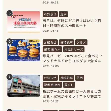
【浦安市民必見！】
2024.10.23
5
お知らせ
浦安
当日は、何時にどこ行けばいい？日
付・時間別のお神輿ルート
2024.06.13
6
お知らせ
投稿記事
グルメ
記者 佐々木
月見シリーズ
月見バーガー2025はどこで食べる？
マクドナルドからコメダまで全メニ
ュー紹介！
2025.09.05
7
お知らせ
投稿記事
葛西
記者 佐々木
暮らし
島忠ホームズ葛西店は一人暮らしの
家具・家電がそろう！ニトリ併設で
新生活準備が完結
2026.02.27