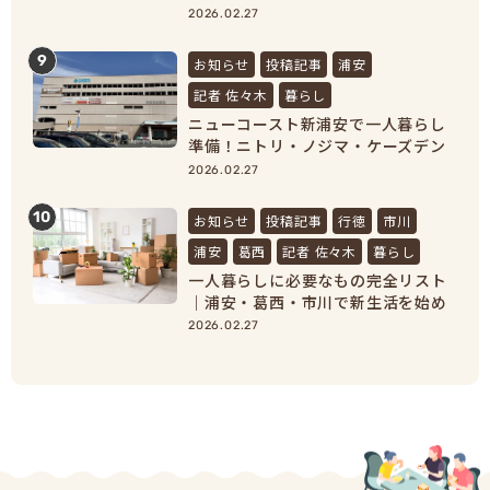
家電をそろえよう！
2026.02.27
9
お知らせ
投稿記事
浦安
記者 佐々木
暮らし
ニューコースト新浦安で一人暮らし
準備！ニトリ・ノジマ・ケーズデン
キで家具家電をまとめ買い
2026.02.27
10
お知らせ
投稿記事
行徳
市川
浦安
葛西
記者 佐々木
暮らし
一人暮らしに必要なもの完全リスト
｜浦安・葛西・市川で新生活を始め
る人向け準備ガイド
2026.02.27