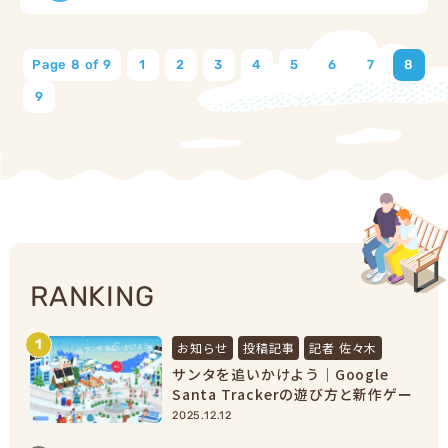
Page 8 of 9
1
2
3
4
5
6
7
8
9
RANKING
1
お知らせ
投稿記事
記者 佐々木
サンタを追いかけよう｜Google
Santa Trackerの遊び方と新作ゲー
ムまとめ【2025最新】
2025.12.12