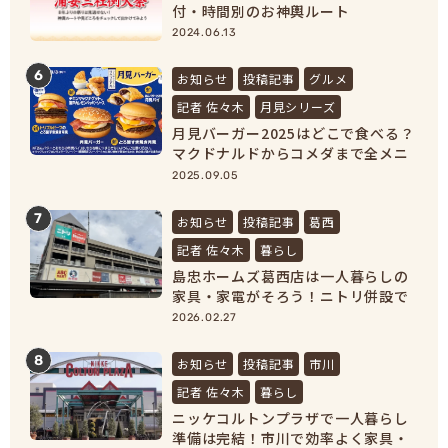
付・時間別のお神輿ルート
2024.06.13
6
お知らせ
投稿記事
グルメ
記者 佐々木
月見シリーズ
月見バーガー2025はどこで食べる？
マクドナルドからコメダまで全メニ
ュー紹介！
2025.09.05
7
お知らせ
投稿記事
葛西
記者 佐々木
暮らし
島忠ホームズ葛西店は一人暮らしの
家具・家電がそろう！ニトリ併設で
新生活準備が完結
2026.02.27
8
お知らせ
投稿記事
市川
記者 佐々木
暮らし
ニッケコルトンプラザで一人暮らし
準備は完結！市川で効率よく家具・