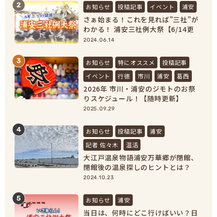
2
お知らせ
投稿記事
イベント
浦安
さぁ始まる！これを見れば”三社”が
わかる！ 浦安三社例大祭【6/14更
新】
2024.06.14
3
お知らせ
特にオススメ
投稿記事
イベント
行徳
市川
浦安
葛西
2026年 市川・浦安のジモトのお祭
りスケジュール！【随時更新】
2025.09.29
4
お知らせ
投稿記事
浦安
記者 佐々木
温活
大江戸温泉物語浦安万華郷が閉館、
閉館後の温泉探しのヒントとは？
【浦安市民必見！】
2024.10.23
5
お知らせ
浦安
当日は、何時にどこ行けばいい？日