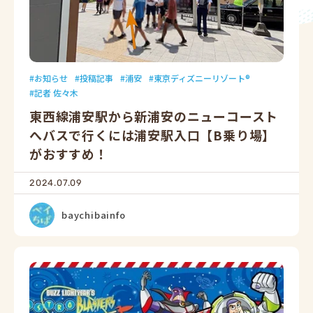
お知らせ
投稿記事
浦安
東京ディズニーリゾート®
記者 佐々木
東西線浦安駅から新浦安のニューコースト
へバスで行くには浦安駅入口【B乗り場】
がおすすめ！
2024.07.09
baychibainfo