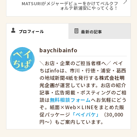
MATSURIがメジャーデビューをかけてベルクフ
ォルテ新浦安にやってくる！
プロフィール
最新の記事
baychibainfo
＼お店・企業のご担当者様へ／ ベイ
ちばinfoは、市川・行徳・浦安・葛西
の地域新聞4紙を発行する
株式会社明
光企画
が運営しています。お店の紹介
記事・広告掲載・ポスティングのご相
談は
無料相談フォーム
へお気軽にどう
ぞ。紙面×Web×LINEをまとめた販
促パッケージ
「ベイパケ」
（30,000
円〜）もご案内しています。