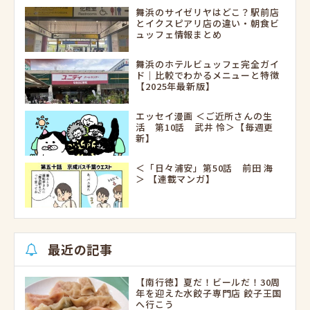
舞浜のサイゼリヤはどこ？駅前店
とイクスピアリ店の違い・朝食ビ
ュッフェ情報まとめ
舞浜のホテルビュッフェ完全ガイ
ド｜比較でわかるメニューと特徴
【2025年最新版】
エッセイ漫画 ＜ご近所さんの生
活 第10話 武井 怜＞【毎週更
新】
＜「日々浦安」第50話 前田 海
＞ 【連載マンガ】
最近の記事
【南行徳】夏だ！ビールだ！30周
年を迎えた水餃子専門店 餃子王国
へ行こう