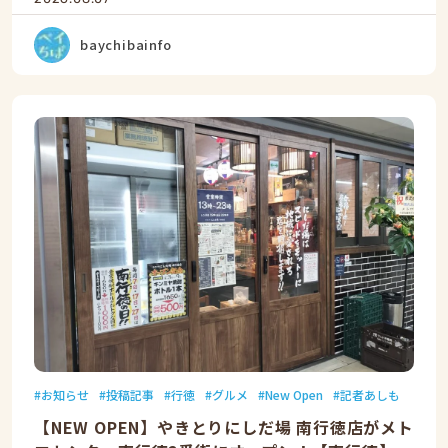
baychibainfo
お知らせ
投稿記事
行徳
グルメ
New Open
記者あしも
【NEW OPEN】やきとりにしだ場 南行徳店がメト