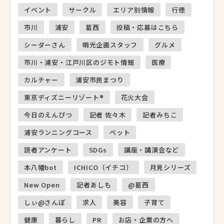
イベント
サークル
エリア別情報
行徳
市川
浦安
葛西
投稿・応募はこちら
シーダーさん
明光企画スタッフ
グルメ
市川・浦安・江戸川区のジモト情報
医療
カルチャー
浦安市民まつり
東京ディズニーリゾート®
花火大会
今日のえんぴつ
記者 佐々木
記者みちこ
浦安ランニングコース
ペット
読者アンケート
SDGs
講座・講演会など
本八幡bot
ICHICO（イチコ）
月見シリーズ
New Open
記者あしも
@葛西
しぃ@さんぽ
求人
美容
子育て
健康
暮らし
PR
お店・企業の方へ