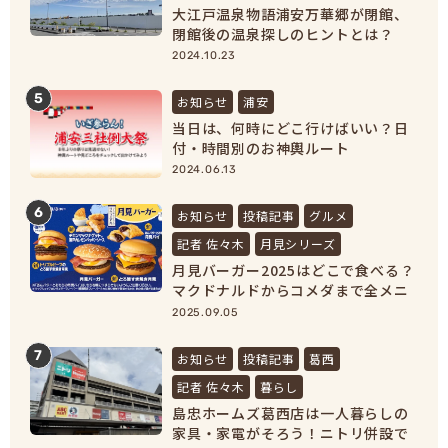
大江戸温泉物語浦安万華郷が閉館、
閉館後の温泉探しのヒントとは？
【浦安市民必見！】
2024.10.23
5
お知らせ
浦安
当日は、何時にどこ行けばいい？日
付・時間別のお神輿ルート
2024.06.13
6
お知らせ
投稿記事
グルメ
記者 佐々木
月見シリーズ
月見バーガー2025はどこで食べる？
マクドナルドからコメダまで全メニ
ュー紹介！
2025.09.05
7
お知らせ
投稿記事
葛西
記者 佐々木
暮らし
島忠ホームズ葛西店は一人暮らしの
家具・家電がそろう！ニトリ併設で