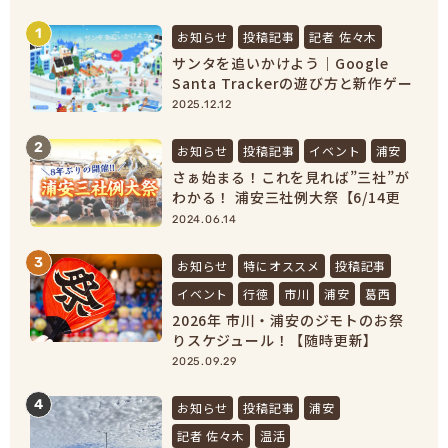
1
お知らせ
投稿記事
記者 佐々木
サンタを追いかけよう｜Google
Santa Trackerの遊び方と新作ゲー
ムまとめ【2025最新】
2025.12.12
2
お知らせ
投稿記事
イベント
浦安
さぁ始まる！これを見れば”三社”が
わかる！ 浦安三社例大祭【6/14更
新】
2024.06.14
3
お知らせ
特にオススメ
投稿記事
イベント
行徳
市川
浦安
葛西
2026年 市川・浦安のジモトのお祭
りスケジュール！【随時更新】
2025.09.29
4
お知らせ
投稿記事
浦安
記者 佐々木
温活