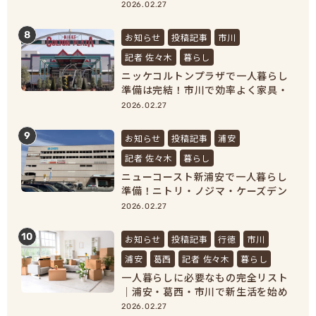
新生活準備が完結
2026.02.27
8
お知らせ
投稿記事
市川
記者 佐々木
暮らし
ニッケコルトンプラザで一人暮らし
準備は完結！市川で効率よく家具・
家電をそろえよう！
2026.02.27
9
お知らせ
投稿記事
浦安
記者 佐々木
暮らし
ニューコースト新浦安で一人暮らし
準備！ニトリ・ノジマ・ケーズデン
キで家具家電をまとめ買い
2026.02.27
10
お知らせ
投稿記事
行徳
市川
浦安
葛西
記者 佐々木
暮らし
一人暮らしに必要なもの完全リスト
｜浦安・葛西・市川で新生活を始め
る人向け準備ガイド
2026.02.27