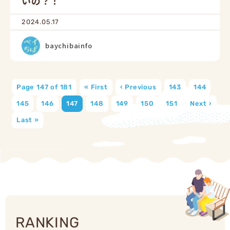
いの？！
2024.05.17
baychibainfo
Page 147 of 181
« First
‹ Previous
143
144
145
146
147
148
149
150
151
Next ›
Last »
RANKING