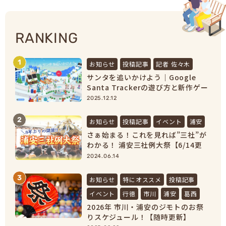
RANKING
1
お知らせ
投稿記事
記者 佐々木
サンタを追いかけよう｜Google
Santa Trackerの遊び方と新作ゲー
ムまとめ【2025最新】
2025.12.12
2
お知らせ
投稿記事
イベント
浦安
さぁ始まる！これを見れば”三社”が
わかる！ 浦安三社例大祭【6/14更
新】
2024.06.14
3
お知らせ
特にオススメ
投稿記事
イベント
行徳
市川
浦安
葛西
2026年 市川・浦安のジモトのお祭
りスケジュール！【随時更新】