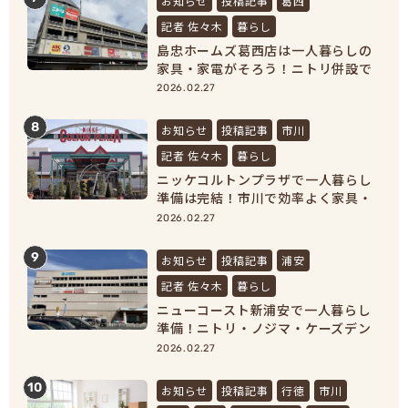
お知らせ
投稿記事
葛西
記者 佐々木
暮らし
島忠ホームズ葛西店は一人暮らしの
家具・家電がそろう！ニトリ併設で
新生活準備が完結
2026.02.27
8
お知らせ
投稿記事
市川
記者 佐々木
暮らし
ニッケコルトンプラザで一人暮らし
準備は完結！市川で効率よく家具・
家電をそろえよう！
2026.02.27
9
お知らせ
投稿記事
浦安
記者 佐々木
暮らし
ニューコースト新浦安で一人暮らし
準備！ニトリ・ノジマ・ケーズデン
キで家具家電をまとめ買い
2026.02.27
10
お知らせ
投稿記事
行徳
市川