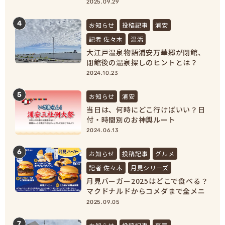
2025.09.29
4
お知らせ
投稿記事
浦安
記者 佐々木
温活
大江戸温泉物語浦安万華郷が閉館、
閉館後の温泉探しのヒントとは？
【浦安市民必見！】
2024.10.23
5
お知らせ
浦安
当日は、何時にどこ行けばいい？日
付・時間別のお神輿ルート
2024.06.13
6
お知らせ
投稿記事
グルメ
記者 佐々木
月見シリーズ
月見バーガー2025はどこで食べる？
マクドナルドからコメダまで全メニ
ュー紹介！
2025.09.05
7