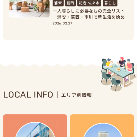
浦安
葛西
記者 佐々木
暮らし
一人暮らしに必要なもの完全リスト
｜浦安・葛西・市川で新生活を始め
る人向け準備ガイド
2026.02.27
LOCAL INFO
エリア別情報