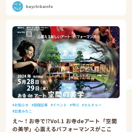
baychibainfo
お知らせ
投稿記事
イベント
市川
カルチャー
記者みちこ
え～！お寺で⁉Vol.1 お寺deアート「空間
の美学」心震えるパフォーマンスがここ