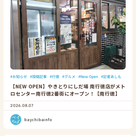
お知らせ
投稿記事
行徳
グルメ
New Open
記者あしも
【NEW OPEN】やきとりにしだ場 南行徳店がメト
ロセンター南行徳2番街にオープン！【南行徳】
2026.08.07
baychibainfo