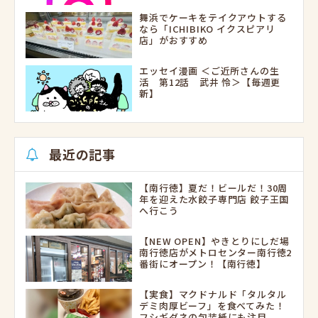
舞浜でケーキをテイクアウトする
なら「ICHIBIKO イクスピアリ
店」がおすすめ
エッセイ漫画 ＜ご近所さんの生
活 第12話 武井 怜＞【毎週更
新】
最近の記事
【南行徳】夏だ！ビールだ！30周
年を迎えた水餃子専門店 餃子王国
へ行こう
【NEW OPEN】やきとりにしだ場
南行徳店がメトロセンター南行徳2
番街にオープン！【南行徳】
【実食】マクドナルド「タルタル
デミ肉厚ビーフ」を食べてみた！
フシギダネの包装紙にも注目