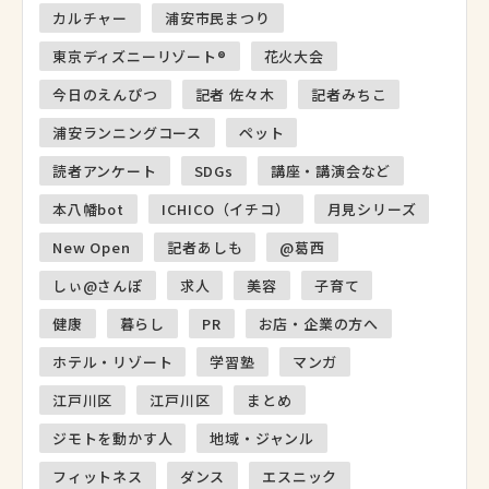
カルチャー
浦安市民まつり
東京ディズニーリゾート®
花火大会
今日のえんぴつ
記者 佐々木
記者みちこ
浦安ランニングコース
ペット
読者アンケート
SDGs
講座・講演会など
本八幡bot
ICHICO（イチコ）
月見シリーズ
New Open
記者あしも
@葛西
しぃ@さんぽ
求人
美容
子育て
健康
暮らし
PR
お店・企業の方へ
ホテル・リゾート
学習塾
マンガ
江戸川区
江戸川区
まとめ
ジモトを動かす人
地域・ジャンル
フィットネス
ダンス
エスニック