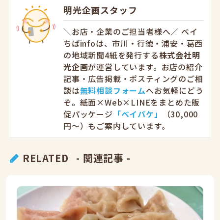
明光企画スタッフ
＼お店・企業のご担当者様へ／ ベイ
ちばinfoは、市川・行徳・浦安・葛西
の地域新聞4紙を発行する
株式会社明
光企画
が運営しています。お店の紹介
記事・広告掲載・ポスティングのご相
談は
無料相談フォーム
へお気軽にどう
ぞ。紙面×Web×LINEをまとめた販
促パッケージ
「ベイパケ」
（30,000
円〜）もご案内しています。
RELATED
- 関連記事 -