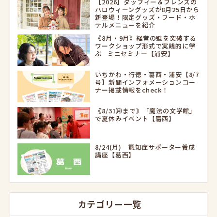
【2026】ダッフィー＆フレンズの
ハロウィーングッズが8月25日から
新登場！限定グッズ・フード・ホ
テルメニューを紹介
《8月・9月》経営の壁を突破する
ワークショップ形式で実践的に学
ぶ ミニセミナー【浦安】
いちかわ・行徳・葛西・浦安【8/7
号】新聞インフォメーションコー
ナー掲載情報をcheck！
《8/31㈪まで》「魔法の文学館」
で夏休みイベント【葛西】
8/24(月) 認知症サポーター養成
講座【葛西】
カテゴリー一覧