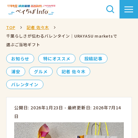
TOP
記者 佐々木
千葉らしさが伝わるバレンタイン｜URAYASU marketsで
選ぶご当地ギフト
お知らせ
特にオススメ
投稿記事
浦安
グルメ
記者 佐々木
バレンタイン
公開日: 2026年1月23日
-
最終更新日: 2026年7月14
日