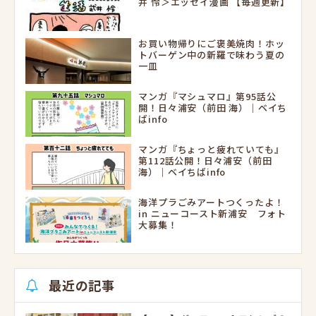
井 怜＞エッセイ漫画 【毎週更新】
お買い物帰りにご褒美焼肉！ホッ
トバーゲン中の新羅で味わう夏の
一皿
マンガ『マシュマロ』第95話公
開！日々浦安（前田 海）｜ベイち
ばinfo
マンガ『ちょっと疲れていても』
第112話公開！日々浦安（前田
海）｜ベイちばinfo
海洋プラごみアートつくったよ！
in ニューコースト新浦安 フォト
大募集！
最近の記事