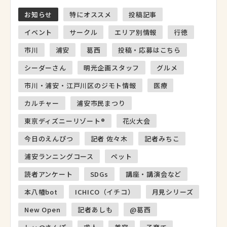
お知らせ
特にオススメ
投稿記事
イベント
サークル
エリア別情報
行徳
市川
浦安
葛西
投稿・応募はこちら
シーダーさん
明光企画スタッフ
グルメ
市川・浦安・江戸川区のジモト情報
医療
カルチャー
浦安市民まつり
東京ディズニーリゾート®
花火大会
今日のえんぴつ
記者 佐々木
記者みちこ
浦安ランニングコース
ペット
読者アンケート
SDGs
講座・講演会など
本八幡bot
ICHICO（イチコ）
月見シリーズ
New Open
記者あしも
@葛西