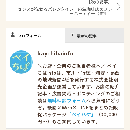
【次の記事】
センスが伝わるバレンタイン｜麻生珈琲店のフレ
ーバーティー【市川】
プロフィール
最新の記事
baychibainfo
＼お店・企業のご担当者様へ／ ベイ
ちばinfoは、市川・行徳・浦安・葛西
の地域新聞4紙を発行する
株式会社明
光企画
が運営しています。お店の紹介
記事・広告掲載・ポスティングのご相
談は
無料相談フォーム
へお気軽にどう
ぞ。紙面×Web×LINEをまとめた販
促パッケージ
「ベイパケ」
（30,000
円〜）もご案内しています。