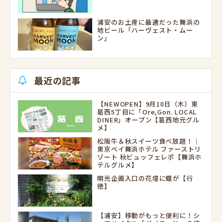
浦安のお土産に最適だった舞浜の
地ビール「ハーヴェスト・ムー
ン」
最近の記事
【NEWOPEN】9月10日（木）東
葛西5丁目に「Ore,Gon. LOCAL
DINER」オープン【葛西地元グル
メ】
松阪牛＆秋スイーツ食べ放題！｜
東京ベイ舞浜ホテル ファーストリ
ゾート 秋ビュッフェレポ【舞浜ホ
テルグルメ】
明光企画入口の花壇に蝶が【行
徳】
【浦安】移動がもっと便利に！シ