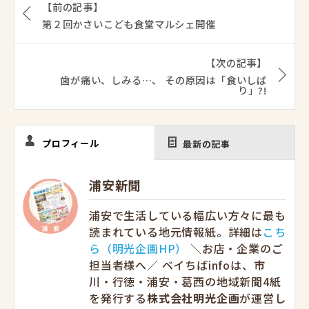
【前の記事】
第２回かさいこども食堂マルシェ開催
【次の記事】
歯が痛い、しみる…、 その原因は「食いしば
り」?!
プロフィール
最新の記事
浦安新聞
浦安で生活している幅広い方々に最も
読まれている地元情報紙。詳細は
こち
ら（明光企画HP）
＼お店・企業のご
担当者様へ／ ベイちばinfoは、市
川・行徳・浦安・葛西の地域新聞4紙
を発行する
株式会社明光企画
が運営し