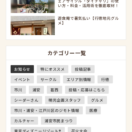
ェアサイクル「ダイチャリ」の使
い方・料金・活用術を徹底取材！
遊食庵で暑気払い【行徳地元グル
メ】
カテゴリー一覧
お知らせ
特にオススメ
投稿記事
イベント
サークル
エリア別情報
行徳
市川
浦安
葛西
投稿・応募はこちら
シーダーさん
明光企画スタッフ
グルメ
市川・浦安・江戸川区のジモト情報
医療
カルチャー
浦安市民まつり
東京ディズニーリゾート®
花火大会