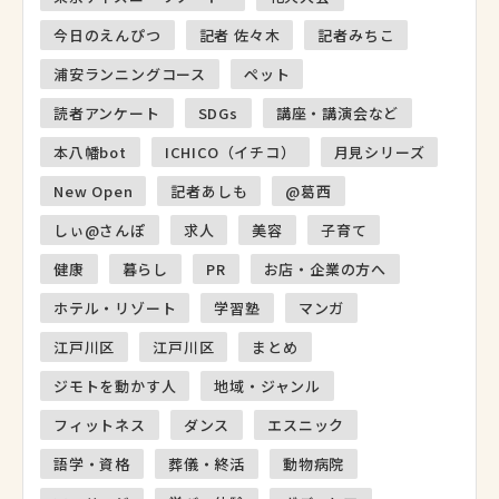
今日のえんぴつ
記者 佐々木
記者みちこ
浦安ランニングコース
ペット
読者アンケート
SDGs
講座・講演会など
本八幡bot
ICHICO（イチコ）
月見シリーズ
New Open
記者あしも
@葛西
しぃ@さんぽ
求人
美容
子育て
健康
暮らし
PR
お店・企業の方へ
ホテル・リゾート
学習塾
マンガ
江戸川区
江戸川区
まとめ
ジモトを動かす人
地域・ジャンル
フィットネス
ダンス
エスニック
語学・資格
葬儀・終活
動物病院