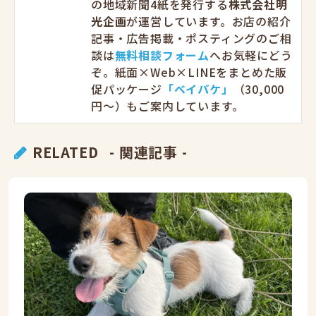
の地域新聞4紙を発行する
株式会社明
光企画
が運営しています。お店の紹介
記事・広告掲載・ポスティングのご相
談は
無料相談フォーム
へお気軽にどう
ぞ。紙面×Web×LINEをまとめた販
促パッケージ
「ベイパケ」
（30,000
円〜）もご案内しています。
RELATED
- 関連記事 -