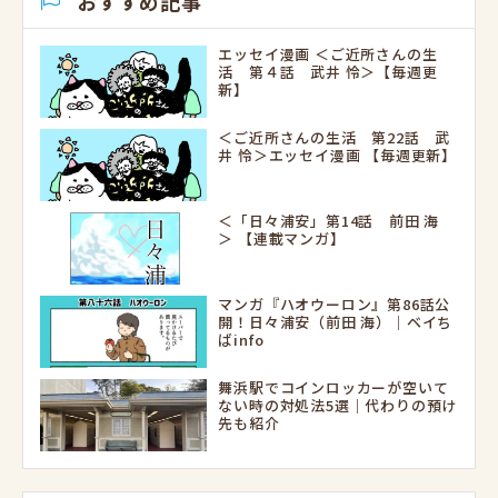
おすすめ記事
エッセイ漫画 ＜ご近所さんの生
活 第４話 武井 怜＞【毎週更
新】
＜ご近所さんの生活 第22話 武
井 怜＞エッセイ漫画 【毎週更新】
＜「日々浦安」第14話 前田 海
＞ 【連載マンガ】
マンガ『ハオウーロン』第86話公
開！日々浦安（前田 海）｜ベイち
ばinfo
舞浜駅でコインロッカーが空いて
ない時の対処法5選｜代わりの預け
先も紹介