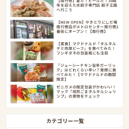
【南行徳】夏だ！ビールだ！30周
年を迎えた水餃子専門店 餃子王国
へ行こう
【NEW OPEN】やきとりにしだ場
南行徳店がメトロセンター南行徳2
番街にオープン！【南行徳】
【実食】マクドナルド「タルタル
デミ肉厚ビーフ」を食べてみた！
フシギダネの包装紙にも注目
「ジューシーチキン旨辛ガーリッ
ク」はどれくらい辛い？実際に食
べてみた！【マクドナルドの期間
限定】
ゼニガメの限定包装がかわいい！
マック「焙煎ごまタルタルシュリ
ンプ」の実物をチェック
カテゴリー一覧