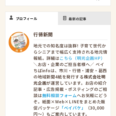
プロフィール
最新の記事
行徳新聞
地元での知名度は抜群! 子育て世代か
らシニアまで幅広く支持される地元情
報紙。詳細は
こちら（明光企画HP）
＼お店・企業のご担当者様へ／ ベイ
ちばinfoは、市川・行徳・浦安・葛西
の地域新聞4紙を発行する
株式会社明
光企画
が運営しています。お店の紹介
記事・広告掲載・ポスティングのご相
談は
無料相談フォーム
へお気軽にどう
ぞ。紙面×Web×LINEをまとめた販
促パッケージ
「ベイパケ」
（30,000
円〜）もご案内しています。