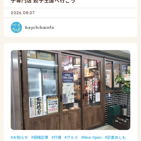
子専門店 餃子王国へ行こう
2026.08.07
baychibainfo
お知らせ
投稿記事
行徳
グルメ
New Open
記者あしも