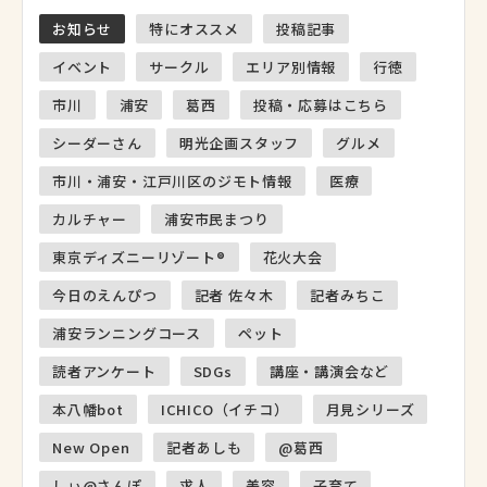
お知らせ
特にオススメ
投稿記事
イベント
サークル
エリア別情報
行徳
市川
浦安
葛西
投稿・応募はこちら
シーダーさん
明光企画スタッフ
グルメ
市川・浦安・江戸川区のジモト情報
医療
カルチャー
浦安市民まつり
東京ディズニーリゾート®
花火大会
今日のえんぴつ
記者 佐々木
記者みちこ
浦安ランニングコース
ペット
読者アンケート
SDGs
講座・講演会など
本八幡bot
ICHICO（イチコ）
月見シリーズ
New Open
記者あしも
@葛西
しぃ@さんぽ
求人
美容
子育て