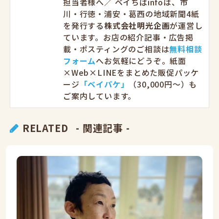
担当者様へ／ ベイちばinfoは、市
川・行徳・浦安・葛西の地域新聞4紙
を発行する
株式会社明光企画
が運営し
ています。お店の紹介記事・広告掲
載・ポスティングのご相談は
無料相談
フォーム
へお気軽にどうぞ。紙面
×Web×LINEをまとめた販促パッケ
ージ
「ベイパケ」
（30,000円〜）も
ご案内しています。
RELATED
- 関連記事 -