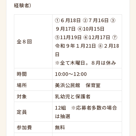
経験者）
①６月18日 ②７月16日 ③
９月17日 ④10月15日
⑤11月19日 ⑥12月17日 ⑦
全８回
令和９年１月21日 ⑧２月18
日
※全て木曜日。８月は休み
時間
10:00～12:00
場所
美浜公民館 保育室
対象
乳幼児と保護者
12組 ※応募者多数の場合
定員
は抽選
参加費
無料