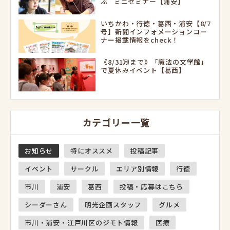
ぶ ミニセミナー【浦安】
いちかわ・行徳・葛西・浦安【8/7
号】新聞インフォメーションコー
ナー掲載情報をcheck！
《8/31㈪まで》「魔法の文学館」
で夏休みイベント【葛西】
カテゴリー一覧
お知らせ
特にオススメ
投稿記事
イベント
サークル
エリア別情報
行徳
市川
浦安
葛西
投稿・応募はこちら
シーダーさん
明光企画スタッフ
グルメ
市川・浦安・江戸川区のジモト情報
医療