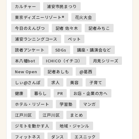
カルチャー
浦安市民まつり
東京ディズニーリゾート®
花火大会
今日のえんぴつ
記者 佐々木
記者みちこ
浦安ランニングコース
ペット
読者アンケート
SDGs
講座・講演会など
本八幡bot
ICHICO（イチコ）
月見シリーズ
New Open
記者あしも
@葛西
しぃ@さんぽ
求人
美容
子育て
健康
暮らし
PR
お店・企業の方へ
ホテル・リゾート
学習塾
マンガ
江戸川区
江戸川区
まとめ
ジモトを動かす人
地域・ジャンル
フィットネス
ダンス
エスニック