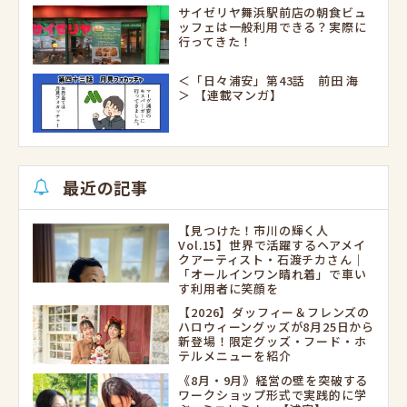
サイゼリヤ舞浜駅前店の朝食ビュ
ッフェは一般利用できる？実際に
行ってきた！
＜「日々浦安」第43話 前田 海
＞ 【連載マンガ】
最近の記事
【見つけた！市川の輝く人
Vol.15】世界で活躍するヘアメイ
クアーティスト・石渡チカさん｜
「オールインワン晴れ着」で車い
す利用者に笑顔を
【2026】ダッフィー＆フレンズの
ハロウィーングッズが8月25日から
新登場！限定グッズ・フード・ホ
テルメニューを紹介
《8月・9月》経営の壁を突破する
ワークショップ形式で実践的に学