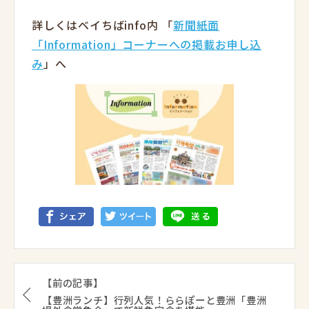
詳しくはベイちばinfo内 「
新聞紙面
「Information」コーナーへの掲載お申し込
み
」へ
【前の記事】
【豊洲ランチ】行列人気！ららぽーと豊洲「豊洲