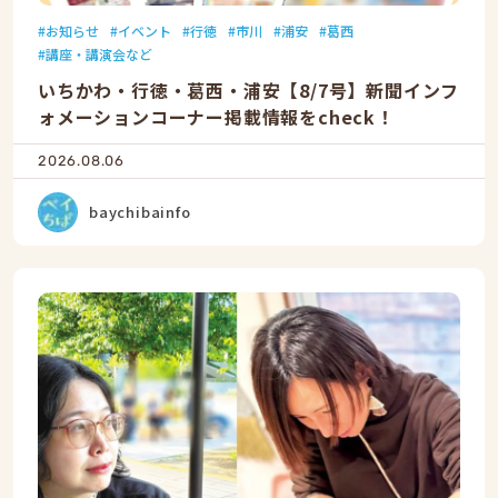
お知らせ
イベント
行徳
市川
浦安
葛西
講座・講演会など
いちかわ・行徳・葛西・浦安【8/7号】新聞インフ
ォメーションコーナー掲載情報をcheck！
2026.08.06
baychibainfo