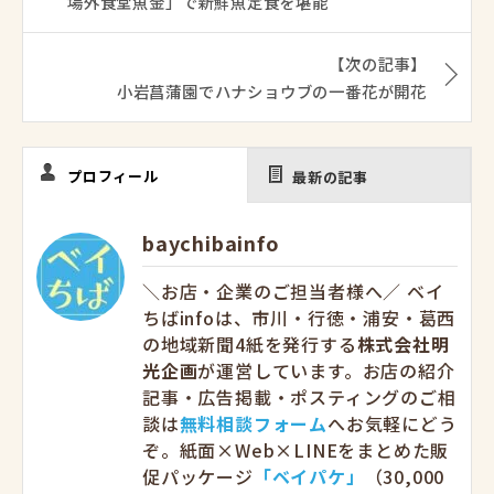
場外食堂魚金」で新鮮魚定食を堪能
【次の記事】
小岩菖蒲園でハナショウブの一番花が開花
プロフィール
最新の記事
baychibainfo
＼お店・企業のご担当者様へ／ ベイ
ちばinfoは、市川・行徳・浦安・葛西
の地域新聞4紙を発行する
株式会社明
光企画
が運営しています。お店の紹介
記事・広告掲載・ポスティングのご相
談は
無料相談フォーム
へお気軽にどう
ぞ。紙面×Web×LINEをまとめた販
促パッケージ
「ベイパケ」
（30,000