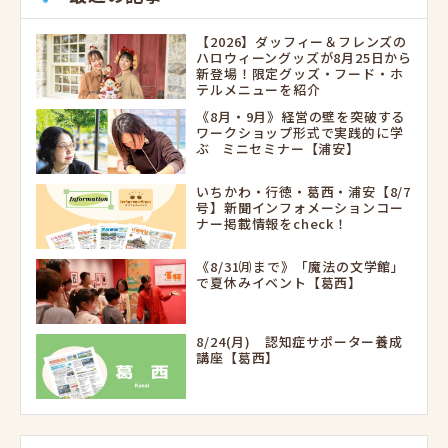
【2026】ダッフィー＆フレンズの
ハロウィーングッズが8月25日から
新登場！限定グッズ・フード・ホ
テルメニューを紹介
《8月・9月》経営の壁を突破する
ワークショップ形式で実践的に学
ぶ ミニセミナー【浦安】
いちかわ・行徳・葛西・浦安【8/7
号】新聞インフォメーションコー
ナー掲載情報をcheck！
《8/31㈪まで》「魔法の文学館」
で夏休みイベント【葛西】
8/24(月) 認知症サポーター養成
講座【葛西】