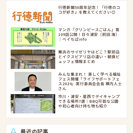
行徳新聞50周年記念！『行徳のコ
コが好き』を教えてください😊
マンガ『グリンピースごはん』第
109話公開！日々浦安（前田 海）
｜ベイちばinfo
舞浜のサイゼリヤはどこ？駅前店
とイクスピアリ店の違い・朝食ビ
ュッフェ情報まとめ
みんな集まれ！ 楽しく学べる福祉
フェス開催「ライフサポートフェ
ス2024」実行委員会会長 横内人士
さん
市川・浦安・葛西でデイキャンプ
できる場所7選｜BBQ可能な公園
や初心者向け持ち物も紹介
最近の記事