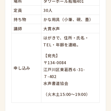
場所
タワーホール船堀401
定員
30人
持ち物
かな用具（小筆、硯、墨）
講師
大貫水声
はがきで、住所・氏名・
TEL・年齢を連絡。
【宛先】
〒134-0084
申し込み
江戸川区東葛西６-31-
７-402
水声書道協会
（火木土
15:00
～
19:00
）