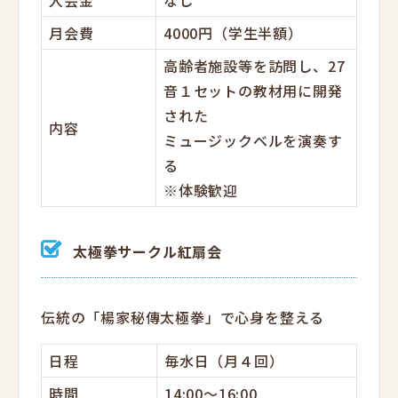
入会金
なし
月会費
4000円（学生半額）
高齢者施設等を訪問し、27
音１セットの教材用に開発
された
内容
ミュージックベルを演奏す
る
※体験歓迎
太極拳サークル紅扇会
伝統の「楊家秘傳太極拳」で心身を整える
日程
毎水日（月４回）
時間
14:00～16:00