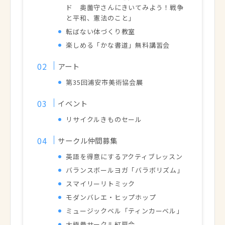
ド 奥薗守さんにきいてみよう！
戦争
と平和、憲法のこと」
転ばない体づくり教室
楽しめる「かな書道」無料講習会
アート
第35回浦安市美術協会展
イベント
リサイクルきものセール
サークル仲間募集
英語を得意にするアクティブレッスン
バランスボールヨガ「バラボリズム」
スマイリーリトミック
モダンバレエ・ヒップホップ
ミュージックベル「ティンカーベル」
太極拳サークル紅扇会