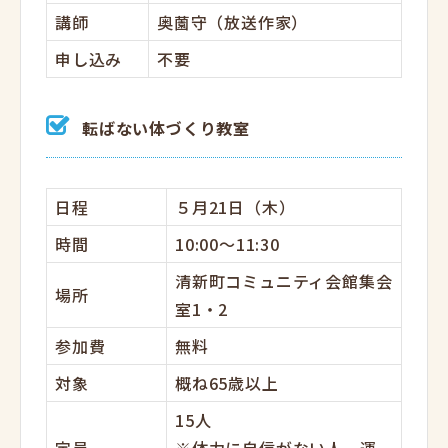
講師
奥薗守（放送作家）
申し込み
不要
転ばない体づくり教室
日程
５月21日（木）
時間
10:00～11:30
清新町コミュニティ会館集会
場所
室1・2
参加費
無料
対象
概ね65歳以上
15人