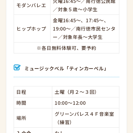
火曜16:45～／南行徳公民館
モダンバレエ
／対象５歳～小学生
金曜16:45～、17:45～、
ヒップホップ
19:00～／南行徳市民センタ
ー／対象年長～大学生
※各日無料体験可、要予約
ミュージックベル「ティンカーベル」
日程
土曜（月２～３回）
時間
10:00～12:00
グリーンパレス４Ｆ音楽室
場所
（練習）