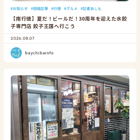
お知らせ
投稿記事
行徳
グルメ
記者あしも
【南行徳】夏だ！ビールだ！30周年を迎えた水餃
子専門店 餃子王国へ行こう
2026.08.07
baychibainfo