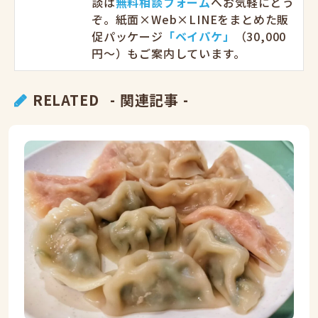
談は
無料相談フォーム
へお気軽にどう
ぞ。紙面×Web×LINEをまとめた販
促パッケージ
「ベイパケ」
（30,000
円〜）もご案内しています。
RELATED
- 関連記事 -