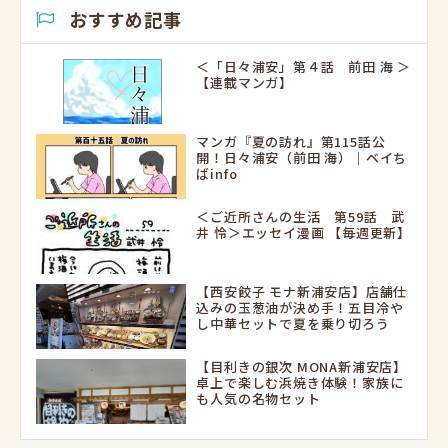
おすすめ記事
＜「日々浦安」第４話 前田 海 ＞
【連載マンガ】
マンガ『夏の訪れ』第115話公
開！日々浦安（前田 海）｜ベイち
ばinfo
＜ご近所さんの生活 第59話 武
井 怜＞エッセイ漫画 【毎週更新】
【西安餃子 モナ新浦安店】店舗仕
込みの玉葱油が決め手！五目冷や
し中華セットで夏を乗り切ろう
【目利きの銀次 MONA新浦安店】
卓上で楽しむ浜焼き体験！家族に
も人気の名物セット