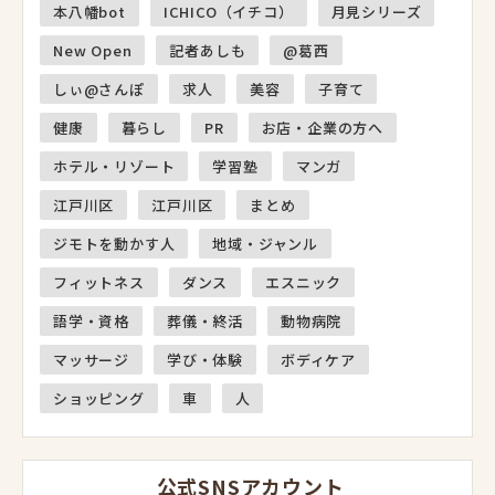
本八幡bot
ICHICO（イチコ）
月見シリーズ
New Open
記者あしも
@葛西
しぃ@さんぽ
求人
美容
子育て
健康
暮らし
PR
お店・企業の方へ
ホテル・リゾート
学習塾
マンガ
江戸川区
江戸川区
まとめ
ジモトを動かす人
地域・ジャンル
フィットネス
ダンス
エスニック
語学・資格
葬儀・終活
動物病院
マッサージ
学び・体験
ボディケア
ショッピング
車
人
公式SNSアカウント