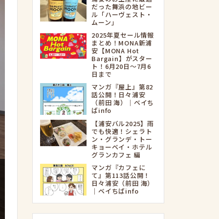
だった舞浜の地ビー
ル「ハーヴェスト・
ムーン」
2025年夏セール情報
まとめ！MONA新浦
安【MONA Hot
Bargain】がスター
ト！6月20日～7月6
日まで
マンガ『屋上』第82
話公開！日々浦安
（前田 海）｜ベイち
ばinfo
【浦安バル2025】雨
でも快適！シェラト
ン・グランデ・トー
キョーベイ・ホテル
グランカフェ 編
マンガ『カフェに
て』第113話公開！
日々浦安（前田 海）
｜ベイちばinfo