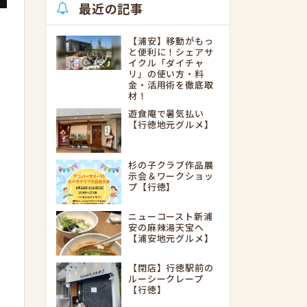
最近の記事
【浦安】移動がもっ
と便利に！シェアサ
イクル「ダイチャ
リ」の使い方・料
金・活用術を徹底取
材！
遊食庵で暑気払い
【行徳地元グルメ】
杉の子クラブ作品展
示会＆ワークショッ
プ【行徳】
ニューコースト新浦
安の麻辣湯天宝へ
【浦安地元グルメ】
【閉店】行徳駅前の
ルーシークレープ
【行徳】