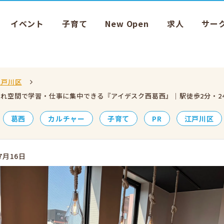
イベント
子育て
New Open
求人
サー
江戸川区
おしゃれ空間で学習・仕事に集中できる『アイデスク西葛西』｜駅徒歩2分・2
葛西
カルチャー
子育て
PR
江戸川区
7月16日