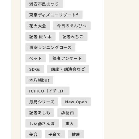
浦安市民まつり
東京ディズニーリゾート®
花火大会
今日のえんぴつ
記者 佐々木
記者みちこ
浦安ランニングコース
ペット
読者アンケート
SDGs
講座・講演会など
本八幡bot
ICHICO（イチコ）
月見シリーズ
New Open
記者あしも
@葛西
しぃ@さんぽ
求人
美容
子育て
健康