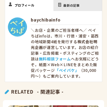
プロフィール
最新の記事
baychibainfo
＼お店・企業のご担当者様へ／ ベイ
ちばinfoは、市川・行徳・浦安・葛西
の地域新聞4紙を発行する
株式会社明
光企画
が運営しています。お店の紹介
記事・広告掲載・ポスティングのご相
談は
無料相談フォーム
へお気軽にどう
ぞ。紙面×Web×LINEをまとめた販
促パッケージ
「ベイパケ」
（30,000
円〜）もご案内しています。
RELATED
- 関連記事 -