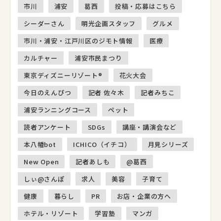
市川
浦安
葛西
投稿・応募はこちら
シーダーさん
明光企画スタッフ
グルメ
市川・浦安・江戸川区のジモト情報
医療
カルチャー
浦安市民まつり
東京ディズニーリゾート®
花火大会
今日のえんぴつ
記者 佐々木
記者みちこ
浦安ランニングコース
ペット
読者アンケート
SDGs
講座・講演会など
本八幡bot
ICHICO（イチコ）
月見シリーズ
New Open
記者あしも
@葛西
しぃ@さんぽ
求人
美容
子育て
健康
暮らし
PR
お店・企業の方へ
ホテル・リゾート
学習塾
マンガ