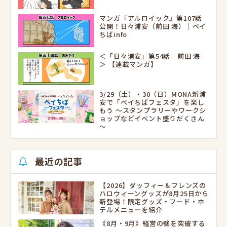
マンガ『アルロイック』第107話
公開！日々浦安（前田 海）｜ベイ
ちばinfo
＜「日々浦安」第54話 前田 海
＞ 【連載マンガ】
3/29（土）・30（日）MONA新浦
安で「ベイちばフェスタ」を楽し
もう ～スタンプラリーやワークシ
ョップなどイベント盛りだくさん
～
最近の記事
【2026】ダッフィー＆フレンズの
ハロウィーングッズが8月25日から
新登場！限定グッズ・フード・ホ
テルメニューを紹介
《8月・9月》経営の壁を突破する