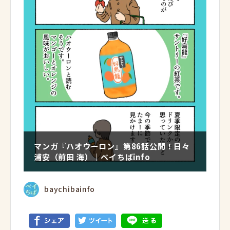
マンガ『ハオウーロン』第86話公開！日々
浦安（前田 海）｜ベイちばinfo
baychibainfo