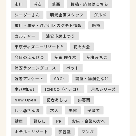
市川
浦安
葛西
投稿・応募はこちら
シーダーさん
明光企画スタッフ
グルメ
市川・浦安・江戸川区のジモト情報
医療
カルチャー
浦安市民まつり
東京ディズニーリゾート®
花火大会
今日のえんぴつ
記者 佐々木
記者みちこ
浦安ランニングコース
ペット
読者アンケート
SDGs
講座・講演会など
本八幡bot
ICHICO（イチコ）
月見シリーズ
New Open
記者あしも
@葛西
しぃ@さんぽ
求人
美容
子育て
健康
暮らし
PR
お店・企業の方へ
ホテル・リゾート
学習塾
マンガ