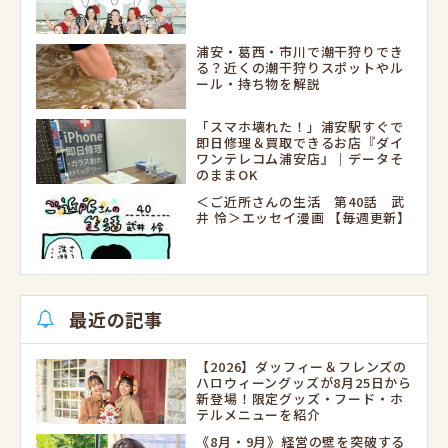
浦安・葛西・市川で潮干狩りでき
る？近くの潮干狩りスポットやル
ール・持ち物を解説
「スマホ壊れた！」浦安駅すぐで
即日修理＆買取できるお店『ダイ
ワンテレコム浦安店』｜データそ
のままOK
＜ご近所さんの生活 第40話 武
井 怜＞エッセイ漫画 【毎週更新】
最近の記事
【2026】ダッフィー＆フレンズの
ハロウィーングッズが8月25日から
新登場！限定グッズ・フード・ホ
テルメニューを紹介
《8月・9月》経営の壁を突破する