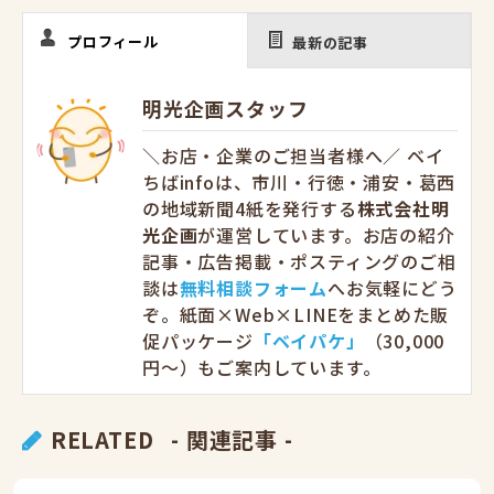
プロフィール
最新の記事
明光企画スタッフ
＼お店・企業のご担当者様へ／ ベイ
ちばinfoは、市川・行徳・浦安・葛西
の地域新聞4紙を発行する
株式会社明
光企画
が運営しています。お店の紹介
記事・広告掲載・ポスティングのご相
談は
無料相談フォーム
へお気軽にどう
ぞ。紙面×Web×LINEをまとめた販
促パッケージ
「ベイパケ」
（30,000
円〜）もご案内しています。
RELATED
- 関連記事 -