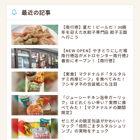
最近の記事
【南行徳】夏だ！ビールだ！30周
年を迎えた水餃子専門店 餃子王国
へ行こう
【NEW OPEN】やきとりにしだ場
南行徳店がメトロセンター南行徳2
番街にオープン！【南行徳】
【実食】マクドナルド「タルタル
デミ肉厚ビーフ」を食べてみた！
フシギダネの包装紙にも注目
「ジューシーチキン旨辛ガーリッ
ク」はどれくらい辛い？実際に食
べてみた！【マクドナルドの期間
限定】
ゼニガメの限定包装がかわいい！
マック「焙煎ごまタルタルシュリ
ンプ」の実物をチェック