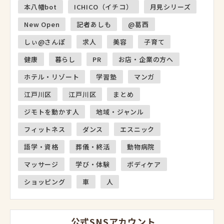
本八幡bot
ICHICO（イチコ）
月見シリーズ
New Open
記者あしも
@葛西
しぃ@さんぽ
求人
美容
子育て
健康
暮らし
PR
お店・企業の方へ
ホテル・リゾート
学習塾
マンガ
江戸川区
江戸川区
まとめ
ジモトを動かす人
地域・ジャンル
フィットネス
ダンス
エスニック
語学・資格
葬儀・終活
動物病院
マッサージ
学び・体験
ボディケア
ショッピング
車
人
公式SNSアカウント