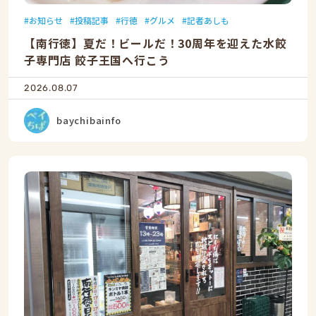
お知らせ
投稿記事
行徳
グルメ
記者あしも
【南行徳】夏だ！ビールだ！30周年を迎えた水餃
子専門店 餃子王国へ行こう
2026.08.07
baychibainfo