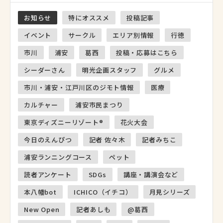
お知らせ
特にオススメ
投稿記事
イベント
サークル
エリア別情報
行徳
市川
浦安
葛西
投稿・応募はこちら
シーダーさん
明光企画スタッフ
グルメ
市川・浦安・江戸川区のジモト情報
医療
カルチャー
浦安市民まつり
東京ディズニーリゾート®
花火大会
今日のえんぴつ
記者 佐々木
記者みちこ
浦安ランニングコース
ペット
読者アンケート
SDGs
講座・講演会など
本八幡bot
ICHICO（イチコ）
月見シリーズ
New Open
記者あしも
@葛西