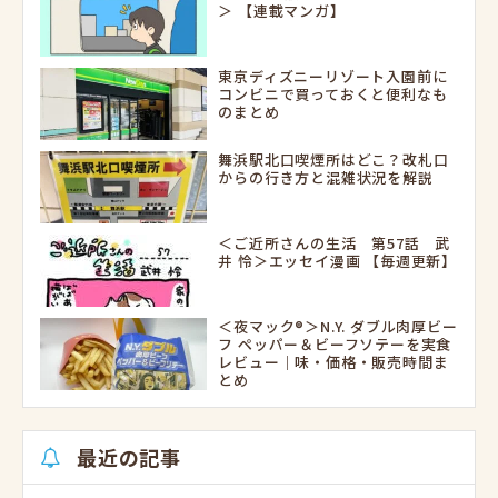
＞ 【連載マンガ】
東京ディズニーリゾート入園前に
コンビニで買っておくと便利なも
のまとめ
舞浜駅北口喫煙所はどこ？改札口
からの行き方と混雑状況を解説
＜ご近所さんの生活 第57話 武
井 怜＞エッセイ漫画 【毎週更新】
＜夜マック®＞N.Y. ダブル肉厚ビー
フ ペッパー＆ビーフソテーを実食
レビュー｜味・価格・販売時間ま
とめ
最近の記事