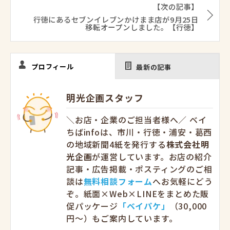
【次の記事】
行徳にあるセブンイレブンかけまま店が9月25日
移転オープンしました。【行徳】
プロフィール
最新の記事
明光企画スタッフ
＼お店・企業のご担当者様へ／ ベイ
ちばinfoは、市川・行徳・浦安・葛西
の地域新聞4紙を発行する
株式会社明
光企画
が運営しています。お店の紹介
記事・広告掲載・ポスティングのご相
談は
無料相談フォーム
へお気軽にどう
ぞ。紙面×Web×LINEをまとめた販
促パッケージ
「ベイパケ」
（30,000
円〜）もご案内しています。