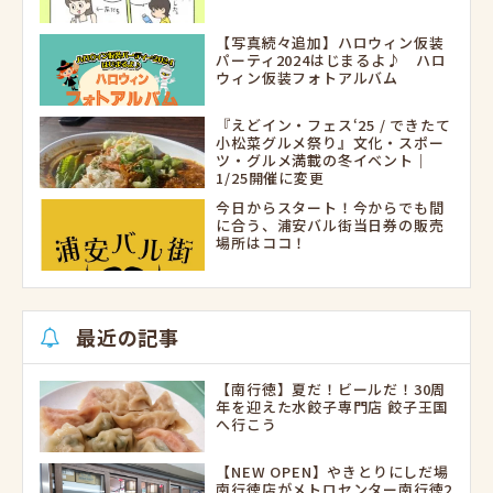
【写真続々追加】ハロウィン仮装
パーティ2024はじまるよ♪ ハロ
ウィン仮装フォトアルバム
『えどイン・フェス‘25 / できたて
小松菜グルメ祭り』文化・スポー
ツ・グルメ満載の冬イベント｜
1/25開催に変更
今日からスタート！今からでも間
に合う、浦安バル街当日券の販売
場所はココ！
最近の記事
【南行徳】夏だ！ビールだ！30周
年を迎えた水餃子専門店 餃子王国
へ行こう
【NEW OPEN】やきとりにしだ場
南行徳店がメトロセンター南行徳2