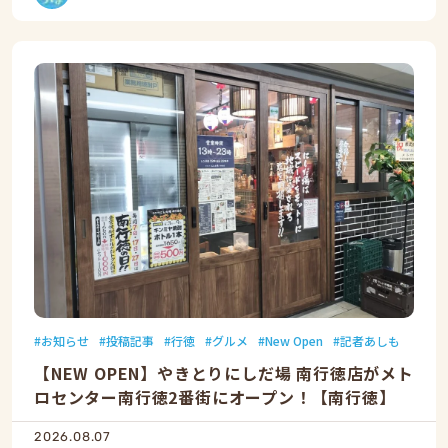
お知らせ
投稿記事
行徳
グルメ
New Open
記者あしも
【NEW OPEN】やきとりにしだ場 南行徳店がメト
ロセンター南行徳2番街にオープン！【南行徳】
2026.08.07