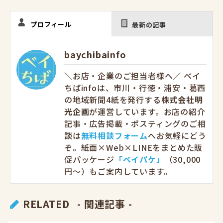
プロフィール
最新の記事
baychibainfo
＼お店・企業のご担当者様へ／ ベイ
ちばinfoは、市川・行徳・浦安・葛西
の地域新聞4紙を発行する
株式会社明
光企画
が運営しています。お店の紹介
記事・広告掲載・ポスティングのご相
談は
無料相談フォーム
へお気軽にどう
ぞ。紙面×Web×LINEをまとめた販
促パッケージ
「ベイパケ」
（30,000
円〜）もご案内しています。
RELATED
- 関連記事 -