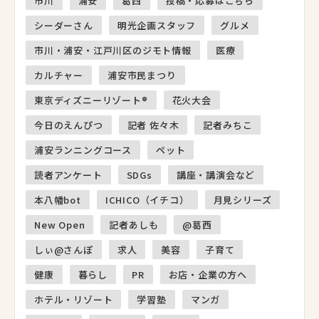
市川
浦安
葛西
投稿・応募はこちら
シーダーさん
明光企画スタッフ
グルメ
市川・浦安・江戸川区のジモト情報
医療
カルチャー
浦安市民まつり
東京ディズニーリゾート®
花火大会
今日のえんぴつ
記者 佐々木
記者みちこ
浦安ランニングコース
ペット
読者アンケート
SDGs
講座・講演会など
本八幡bot
ICHICO（イチコ）
月見シリーズ
New Open
記者あしも
@葛西
しぃ@さんぽ
求人
美容
子育て
健康
暮らし
PR
お店・企業の方へ
ホテル・リゾート
学習塾
マンガ