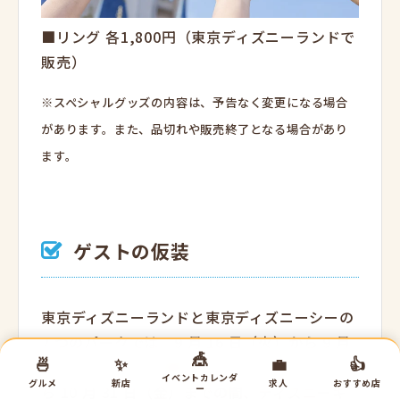
■リング 各1,800円（東京ディズニーランドで
販売）
※スペシャルグッズの内容は、予告なく変更になる場合
があります。また、品切れや販売終了となる場合があり
ます。
ゲストの仮装
東京ディズニーランドと東京ディズニーシーの
2 つのパークでは、9 月 16 日（火）から 9 月
🎪
🍜
✨
💼
👍
30 日（火）までの間と、10 月 16 日（木）か
イベントカレンダ
グルメ
新店
求人
おすすめ店
ー
ら 10 月 31 日（金）までの間、ディズニーキ