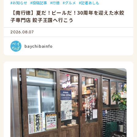
お知らせ
投稿記事
行徳
グルメ
記者あしも
【南行徳】夏だ！ビールだ！30周年を迎えた水餃
子専門店 餃子王国へ行こう
2026.08.07
baychibainfo