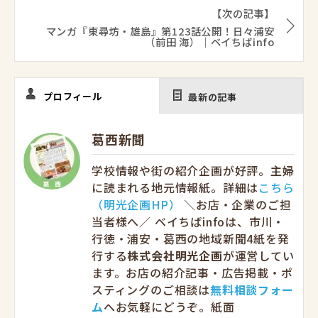
【次の記事】
マンガ『東尋坊・雄島』第123話公開！日々浦安
（前田 海）｜ベイちばinfo
プロフィール
最新の記事
葛西新聞
学校情報や街の紹介企画が好評。主婦
に読まれる地元情報紙。詳細は
こちら
（明光企画HP）
＼お店・企業のご担
当者様へ／ ベイちばinfoは、市川・
行徳・浦安・葛西の地域新聞4紙を発
行する
株式会社明光企画
が運営してい
ます。お店の紹介記事・広告掲載・ポ
スティングのご相談は
無料相談フォー
ム
へお気軽にどうぞ。紙面