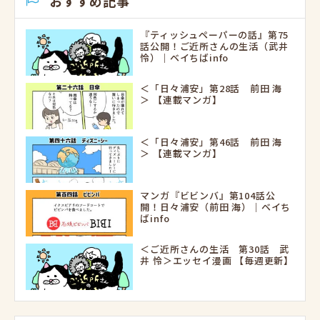
おすすめ記事
『ティッシュペーパーの話』第75
話公開！ご近所さんの生活（武井
怜）｜ベイちばinfo
＜「日々浦安」第28話 前田 海
＞ 【連載マンガ】
＜「日々浦安」第46話 前田 海
＞ 【連載マンガ】
マンガ『ビビンバ』第104話公
開！日々浦安（前田 海）｜ベイち
ばinfo
＜ご近所さんの生活 第30話 武
井 怜＞エッセイ漫画 【毎週更新】