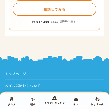
相談してみる
☎
047-396-2211
（明光企画）
トップページ
ベイちばinfoについて
🎪
市川・浦安・江戸川区のジモト情報
🍜
✨
💼
👍
イベントカレンダ
グルメ
新店
求人
おすすめ店
ー