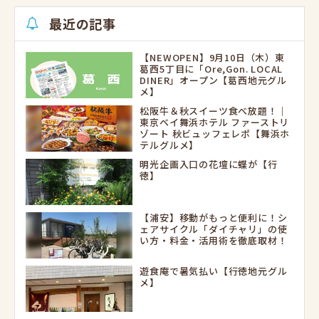
最近の記事
【NEWOPEN】9月10日（木）東
葛西5丁目に「Ore,Gon. LOCAL
DINER」オープン【葛西地元グル
メ】
松阪牛＆秋スイーツ食べ放題！｜
東京ベイ舞浜ホテル ファーストリ
ゾート 秋ビュッフェレポ【舞浜ホ
テルグルメ】
明光企画入口の花壇に蝶が【行
徳】
【浦安】移動がもっと便利に！シ
ェアサイクル「ダイチャリ」の使
い方・料金・活用術を徹底取材！
遊食庵で暑気払い【行徳地元グル
メ】