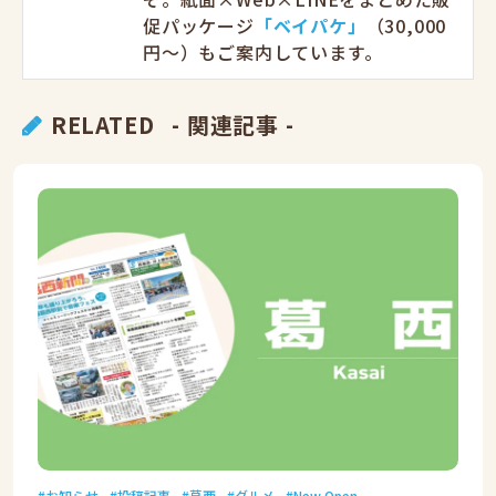
促パッケージ
「ベイパケ」
（30,000
円〜）もご案内しています。
RELATED
- 関連記事 -
お知らせ
投稿記事
葛西
グルメ
New Open