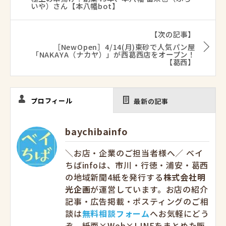
いや）さん【本八幡bot】
【次の記事】
［NewOpen］4/14(月)東砂で人気パン屋
「NAKAYA（ナカヤ）」が西葛西店をオープン！
【葛西】
プロフィール
最新の記事
baychibainfo
＼お店・企業のご担当者様へ／ ベイ
ちばinfoは、市川・行徳・浦安・葛西
の地域新聞4紙を発行する
株式会社明
光企画
が運営しています。お店の紹介
記事・広告掲載・ポスティングのご相
談は
無料相談フォーム
へお気軽にどう
ぞ。紙面×Web×LINEをまとめた販