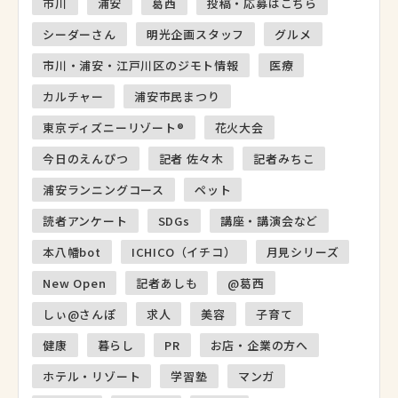
市川
浦安
葛西
投稿・応募はこちら
シーダーさん
明光企画スタッフ
グルメ
市川・浦安・江戸川区のジモト情報
医療
カルチャー
浦安市民まつり
東京ディズニーリゾート®
花火大会
今日のえんぴつ
記者 佐々木
記者みちこ
浦安ランニングコース
ペット
読者アンケート
SDGs
講座・講演会など
本八幡bot
ICHICO（イチコ）
月見シリーズ
New Open
記者あしも
@葛西
しぃ@さんぽ
求人
美容
子育て
健康
暮らし
PR
お店・企業の方へ
ホテル・リゾート
学習塾
マンガ