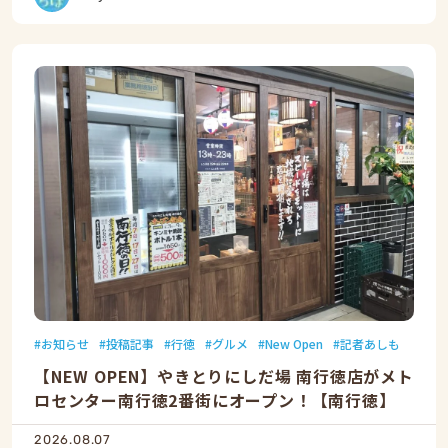
お知らせ
投稿記事
行徳
グルメ
New Open
記者あしも
【NEW OPEN】やきとりにしだ場 南行徳店がメト
ロセンター南行徳2番街にオープン！【南行徳】
2026.08.07