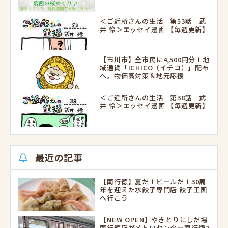
＜ご近所さんの生活 第53話 武
井 怜＞エッセイ漫画 【毎週更新】
【市川市】全市民に4,500円分！地
域通貨「ICHICO（イチコ）」配布
へ。物価高対策＆地元応援
＜ご近所さんの生活 第38話 武
井 怜＞エッセイ漫画 【毎週更新】
最近の記事
【南行徳】夏だ！ビールだ！30周
年を迎えた水餃子専門店 餃子王国
へ行こう
【NEW OPEN】やきとりにしだ場
南行徳店がメトロセンター南行徳2