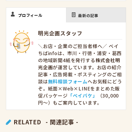
プロフィール
最新の記事
明光企画スタッフ
＼お店・企業のご担当者様へ／ ベイ
ちばinfoは、市川・行徳・浦安・葛西
の地域新聞4紙を発行する
株式会社明
光企画
が運営しています。お店の紹介
記事・広告掲載・ポスティングのご相
談は
無料相談フォーム
へお気軽にどう
ぞ。紙面×Web×LINEをまとめた販
促パッケージ
「ベイパケ」
（30,000
円〜）もご案内しています。
RELATED
- 関連記事 -