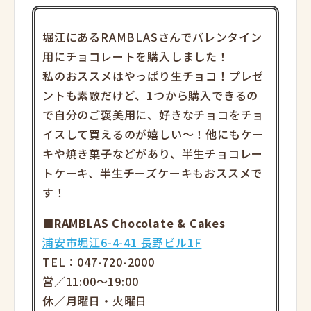
堀江にあるRAMBLASさんでバレンタイン
用にチョコレートを
購入しました！
私のおススメはやっぱり生チョコ！プレゼ
ントも素
敵だけど、1つから購入できるの
で自分のご褒美用に、好きなチョ
コをチョ
イスして買えるのが嬉しい～！他にもケー
キや焼き菓子な
どがあり、半生チョコレー
トケーキ、半生チーズケーキもおススメ
で
す！
■RAMBLAS Chocolate & Cakes
浦安市堀江6-4-41 長野ビル1F
TEL：047-720-2000
営／11:00～19:00
休／月曜日・火曜日