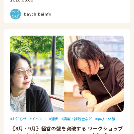
2026.08.06
baychibainfo
お知らせ
イベント
浦安
講座・講演会など
学び・体験
《8月・9月》経営の壁を突破する ワークショップ