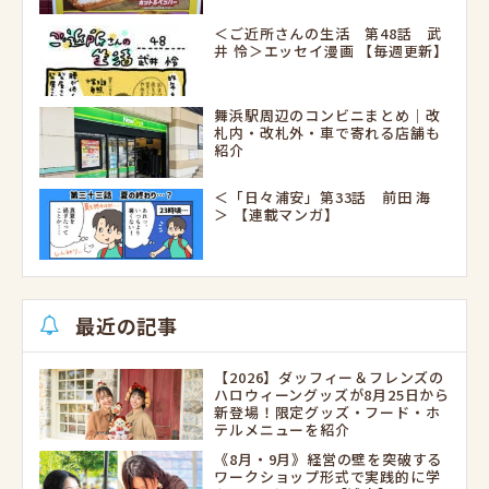
＜ご近所さんの生活 第48話 武
井 怜＞エッセイ漫画 【毎週更新】
舞浜駅周辺のコンビニまとめ｜改
札内・改札外・車で寄れる店舗も
紹介
＜「日々浦安」第33話 前田 海
＞ 【連載マンガ】
最近の記事
【2026】ダッフィー＆フレンズの
ハロウィーングッズが8月25日から
新登場！限定グッズ・フード・ホ
テルメニューを紹介
《8月・9月》経営の壁を突破する
ワークショップ形式で実践的に学