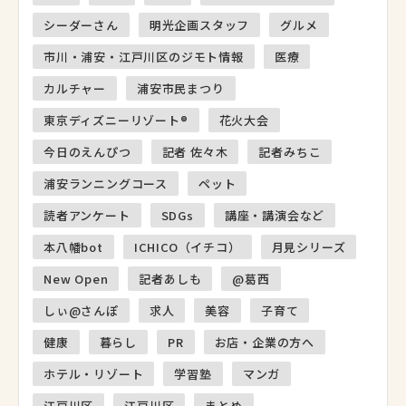
シーダーさん
明光企画スタッフ
グルメ
市川・浦安・江戸川区のジモト情報
医療
カルチャー
浦安市民まつり
東京ディズニーリゾート®
花火大会
今日のえんぴつ
記者 佐々木
記者みちこ
浦安ランニングコース
ペット
読者アンケート
SDGs
講座・講演会など
本八幡bot
ICHICO（イチコ）
月見シリーズ
New Open
記者あしも
@葛西
しぃ@さんぽ
求人
美容
子育て
健康
暮らし
PR
お店・企業の方へ
ホテル・リゾート
学習塾
マンガ
江戸川区
江戸川区
まとめ