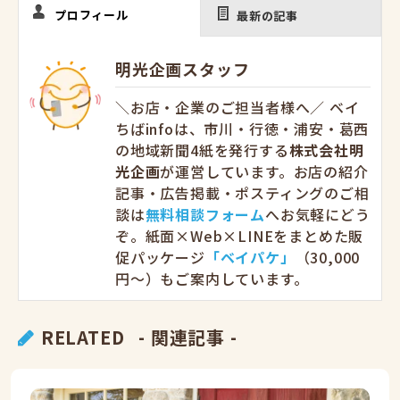
プロフィール
最新の記事
明光企画スタッフ
＼お店・企業のご担当者様へ／ ベイ
ちばinfoは、市川・行徳・浦安・葛西
の地域新聞4紙を発行する
株式会社明
光企画
が運営しています。お店の紹介
記事・広告掲載・ポスティングのご相
談は
無料相談フォーム
へお気軽にどう
ぞ。紙面×Web×LINEをまとめた販
促パッケージ
「ベイパケ」
（30,000
円〜）もご案内しています。
RELATED
- 関連記事 -