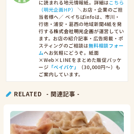
に読まれる地元情報紙。詳細は
こちら
（明光企画HP）
＼お店・企業のご担
当者様へ／ ベイちばinfoは、市川・
行徳・浦安・葛西の地域新聞4紙を発
行する
株式会社明光企画
が運営してい
ます。お店の紹介記事・広告掲載・ポ
スティングのご相談は
無料相談フォー
ム
へお気軽にどうぞ。紙面
×Web×LINEをまとめた販促パッケ
ージ
「ベイパケ」
（30,000円〜）も
ご案内しています。
RELATED
- 関連記事 -