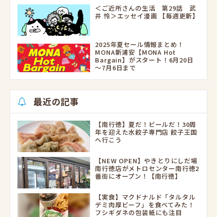
＜ご近所さんの生活 第29話 武
井 怜＞エッセイ漫画 【毎週更新】
2025年夏セール情報まとめ！
MONA新浦安【MONA Hot
Bargain】がスタート！6月20日
～7月6日まで
最近の記事
【南行徳】夏だ！ビールだ！30周
年を迎えた水餃子専門店 餃子王国
へ行こう
【NEW OPEN】やきとりにしだ場
南行徳店がメトロセンター南行徳2
番街にオープン！【南行徳】
【実食】マクドナルド「タルタル
デミ肉厚ビーフ」を食べてみた！
フシギダネの包装紙にも注目