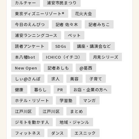
カルチャー
浦安市民まつり
東京ディズニーリゾート®
花火大会
今日のえんぴつ
記者 佐々木
記者みちこ
浦安ランニングコース
ペット
読者アンケート
SDGs
講座・講演会など
本八幡bot
ICHICO（イチコ）
月見シリーズ
New Open
記者あしも
@葛西
しぃ@さんぽ
求人
美容
子育て
健康
暮らし
PR
お店・企業の方へ
ホテル・リゾート
学習塾
マンガ
江戸川区
江戸川区
まとめ
ジモトを動かす人
地域・ジャンル
フィットネス
ダンス
エスニック