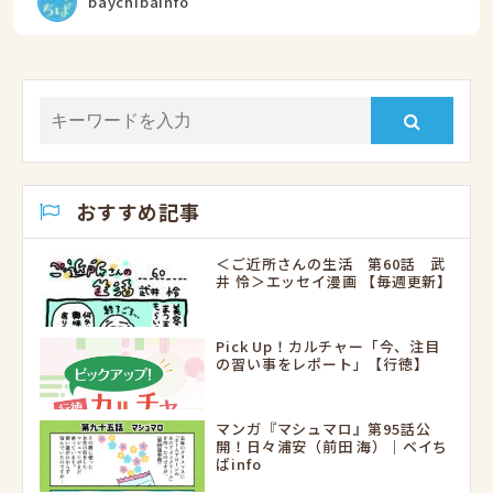
baychibainfo
おすすめ記事
＜ご近所さんの生活 第60話 武
井 怜＞エッセイ漫画 【毎週更新】
Pick Up！カルチャー「今、注目
の習い事をレポート」【行徳】
マンガ『マシュマロ』第95話公
開！日々浦安（前田 海）｜ベイち
ばinfo