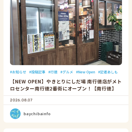
お知らせ
投稿記事
行徳
グルメ
New Open
記者あしも
【NEW OPEN】やきとりにしだ場 南行徳店がメト
ロセンター南行徳2番街にオープン！【南行徳】
2026.08.07
baychibainfo