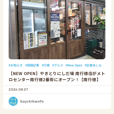
お知らせ
投稿記事
行徳
グルメ
New Open
記者あしも
【NEW OPEN】やきとりにしだ場 南行徳店がメト
ロセンター南行徳2番街にオープン！【南行徳】
2026.08.07
baychibainfo