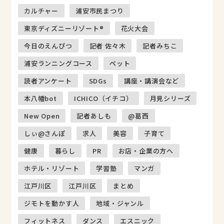
カルチャー
浦安市民まつり
東京ディズニーリゾート®
花火大会
今日のえんぴつ
記者 佐々木
記者みちこ
浦安ランニングコース
ペット
読者アンケート
SDGs
講座・講演会など
本八幡bot
ICHICO（イチコ）
月見シリーズ
New Open
記者あしも
@葛西
しぃ@さんぽ
求人
美容
子育て
健康
暮らし
PR
お店・企業の方へ
ホテル・リゾート
学習塾
マンガ
江戸川区
江戸川区
まとめ
ジモトを動かす人
地域・ジャンル
フィットネス
ダンス
エスニック