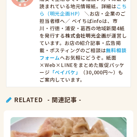
読まれている地元情報紙。詳細は
こち
ら（明光企画HP）
＼お店・企業のご
担当者様へ／ ベイちばinfoは、市
川・行徳・浦安・葛西の地域新聞4紙
を発行する
株式会社明光企画
が運営し
ています。お店の紹介記事・広告掲
載・ポスティングのご相談は
無料相談
フォーム
へお気軽にどうぞ。紙面
×Web×LINEをまとめた販促パッケ
ージ
「ベイパケ」
（30,000円〜）も
ご案内しています。
RELATED
- 関連記事 -