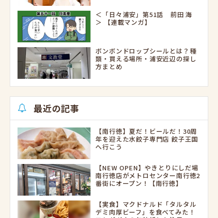
＜「日々浦安」第51話 前田 海
＞ 【連載マンガ】
ボンボンドロップシールとは？種
類・買える場所・浦安近辺の探し
方まとめ
最近の記事
【南行徳】夏だ！ビールだ！30周
年を迎えた水餃子専門店 餃子王国
へ行こう
【NEW OPEN】やきとりにしだ場
南行徳店がメトロセンター南行徳2
番街にオープン！【南行徳】
【実食】マクドナルド「タルタル
デミ肉厚ビーフ」を食べてみた！