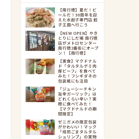
【南行徳】夏だ！ビ
ールだ！30周年を迎
えた水餃子専門店 餃
子王国へ行こう
【NEW OPEN】やき
とりにしだ場 南行徳
店がメトロセンター
南行徳2番街にオープ
ン！【南行徳】
【実食】マクドナル
ド「タルタルデミ肉
厚ビーフ」を食べて
みた！フシギダネの
包装紙にも注目
「ジューシーチキン
旨辛ガーリック」は
どれくらい辛い？実
際に食べてみた！
【マクドナルドの期
間限定】
ゼニガメの限定包装
がかわいい！マック
「焙煎ごまタルタル
シュリンプ」の実物