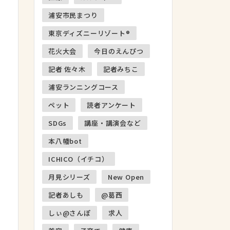
浦安市民まつり
東京ディズニーリゾート®
花火大会
今日のえんぴつ
記者 佐々木
記者みちこ
浦安ランニングコース
ペット
読者アンケート
SDGs
講座・講演会など
本八幡bot
ICHICO（イチコ）
月見シリーズ
New Open
記者あしも
@葛西
しぃ@さんぽ
求人