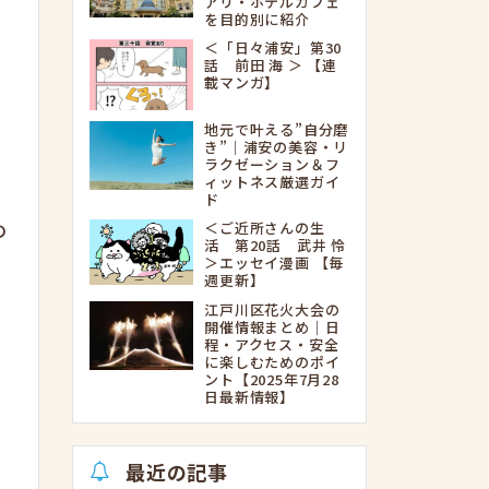
アリ・ホテルカフェ
を目的別に紹介
＜「日々浦安」第30
話 前田 海 ＞ 【連
載マンガ】
地元で叶える”自分磨
き”｜浦安の美容・リ
ラクゼーション＆フ
ィットネス厳選ガイ
ド
＜ご近所さんの生
の
活 第20話 武井 怜
＞エッセイ漫画 【毎
週更新】
江戸川区花火大会の
開催情報まとめ｜日
程・アクセス・安全
に楽しむためのポイ
ント【2025年7月28
日最新情報】
最近の記事