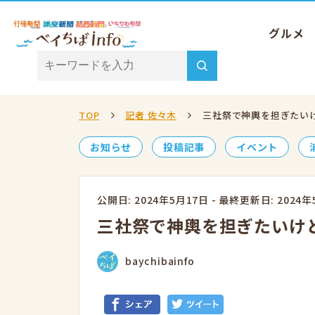
グルメ
TOP
記者 佐々木
三社祭で神輿を担ぎたい
お知らせ
投稿記事
イベント
公開日: 2024年5月17日
-
最終更新日: 2024年
三社祭で神輿を担ぎたいけ
baychibainfo