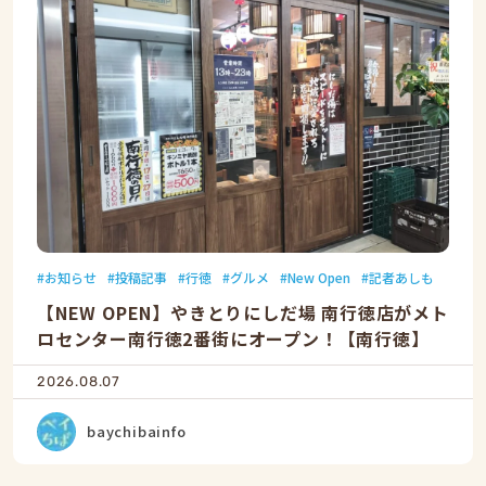
お知らせ
投稿記事
行徳
グルメ
New Open
記者あしも
【NEW OPEN】やきとりにしだ場 南行徳店がメト
ロセンター南行徳2番街にオープン！【南行徳】
2026.08.07
baychibainfo