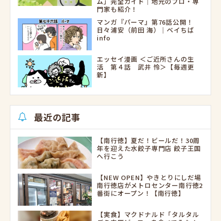
ム」完全ガイド｜地元のプロ・専
門家も紹介！
マンガ『パーマ』第76話公開！
日々浦安（前田 海）｜ベイちば
info
エッセイ漫画 ＜ご近所さんの生
活 第４話 武井 怜＞【毎週更
新】
最近の記事
【南行徳】夏だ！ビールだ！30周
年を迎えた水餃子専門店 餃子王国
へ行こう
【NEW OPEN】やきとりにしだ場
南行徳店がメトロセンター南行徳2
番街にオープン！【南行徳】
【実食】マクドナルド「タルタル