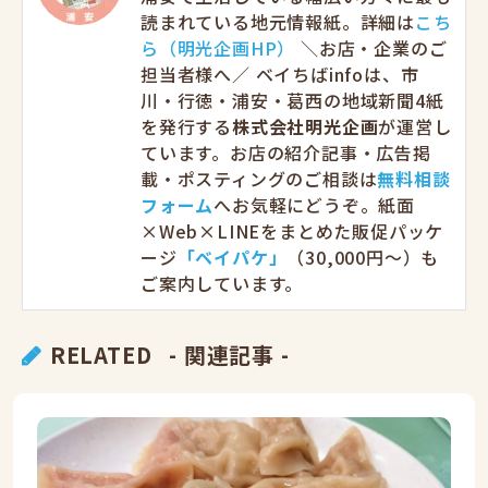
読まれている地元情報紙。詳細は
こち
ら（明光企画HP）
＼お店・企業のご
担当者様へ／ ベイちばinfoは、市
川・行徳・浦安・葛西の地域新聞4紙
を発行する
株式会社明光企画
が運営し
ています。お店の紹介記事・広告掲
載・ポスティングのご相談は
無料相談
フォーム
へお気軽にどうぞ。紙面
×Web×LINEをまとめた販促パッケ
ージ
「ベイパケ」
（30,000円〜）も
ご案内しています。
RELATED
- 関連記事 -