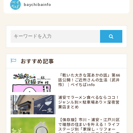
baychibainfo
おすすめ記事
『乾いた大きな耳あかの話』第66
話公開！ご近所さんの生活（武井
怜）｜ベイちばinfo
浦安でラーメン食べるならココ！
ジャンル別×駐車場あり×深夜営
業店まとめ
【保存版】市川・浦安・江戸川区
で理想の住まいを叶える！ライフ
ステージ別「家探し・リフォー