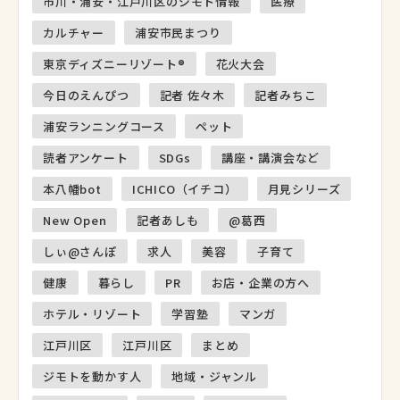
市川・浦安・江戸川区のジモト情報
医療
カルチャー
浦安市民まつり
東京ディズニーリゾート®
花火大会
今日のえんぴつ
記者 佐々木
記者みちこ
浦安ランニングコース
ペット
読者アンケート
SDGs
講座・講演会など
本八幡bot
ICHICO（イチコ）
月見シリーズ
New Open
記者あしも
@葛西
しぃ@さんぽ
求人
美容
子育て
健康
暮らし
PR
お店・企業の方へ
ホテル・リゾート
学習塾
マンガ
江戸川区
江戸川区
まとめ
ジモトを動かす人
地域・ジャンル