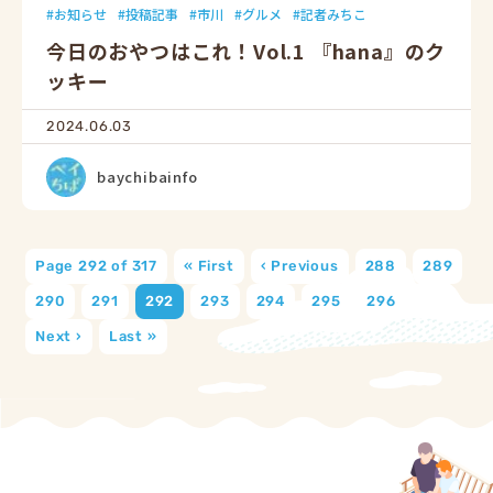
お知らせ
投稿記事
市川
グルメ
記者みちこ
今日のおやつはこれ！Vol.1 『hana』のク
ッキー
2024.06.03
baychibainfo
Page 292 of 317
« First
‹ Previous
288
289
290
291
292
293
294
295
296
Next ›
Last »