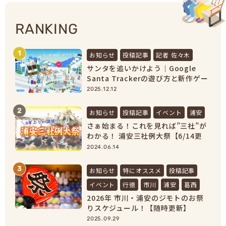
RANKING
1
お知らせ
投稿記事
記者 佐々木
サンタを追いかけよう｜Google
Santa Trackerの遊び方と新作ゲー
ムまとめ【2025最新】
2025.12.12
2
お知らせ
投稿記事
イベント
浦安
さぁ始まる！これを見れば”三社”が
わかる！ 浦安三社例大祭【6/14更
新】
2024.06.14
3
お知らせ
特にオススメ
投稿記事
イベント
行徳
市川
浦安
葛西
2026年 市川・浦安のジモトのお祭
りスケジュール！【随時更新】
2025.09.29