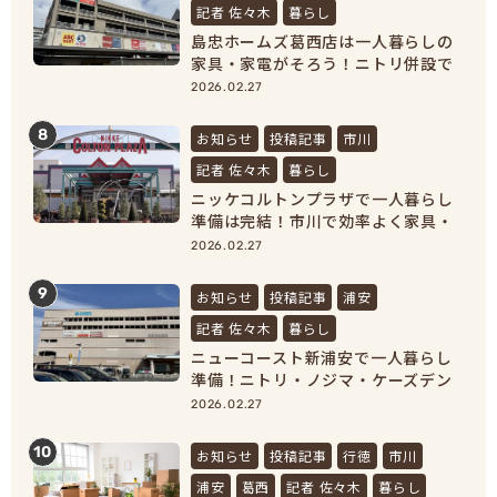
記者 佐々木
暮らし
島忠ホームズ葛西店は一人暮らしの
家具・家電がそろう！ニトリ併設で
新生活準備が完結
2026.02.27
8
お知らせ
投稿記事
市川
記者 佐々木
暮らし
ニッケコルトンプラザで一人暮らし
準備は完結！市川で効率よく家具・
家電をそろえよう！
2026.02.27
9
お知らせ
投稿記事
浦安
記者 佐々木
暮らし
ニューコースト新浦安で一人暮らし
準備！ニトリ・ノジマ・ケーズデン
キで家具家電をまとめ買い
2026.02.27
10
お知らせ
投稿記事
行徳
市川
浦安
葛西
記者 佐々木
暮らし