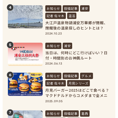
4
お知らせ
投稿記事
浦安
記者 佐々木
温活
大江戸温泉物語浦安万華郷が閉館、
閉館後の温泉探しのヒントとは？
【浦安市民必見！】
2024.10.23
5
お知らせ
浦安
当日は、何時にどこ行けばいい？日
付・時間別のお神輿ルート
2024.06.13
6
お知らせ
投稿記事
グルメ
記者 佐々木
月見シリーズ
月見バーガー2025はどこで食べる？
マクドナルドからコメダまで全メニ
ュー紹介！
2025.09.05
7
お知らせ
投稿記事
葛西