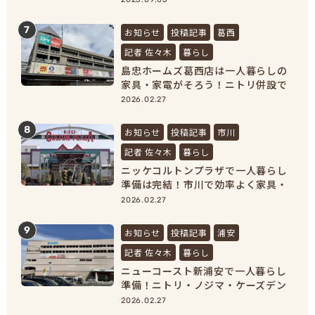
7
お知らせ
投稿記事
葛西
記者 佐々木
暮らし
島忠ホームズ葛西店は一人暮らしの
家具・家電がそろう！ニトリ併設で
新生活準備が完結
2026.02.27
8
お知らせ
投稿記事
市川
記者 佐々木
暮らし
ニッケコルトンプラザで一人暮らし
準備は完結！市川で効率よく家具・
家電をそろえよう！
2026.02.27
9
お知らせ
投稿記事
浦安
記者 佐々木
暮らし
ニューコースト新浦安で一人暮らし
準備！ニトリ・ノジマ・ケーズデン
キで家具家電をまとめ買い
2026.02.27