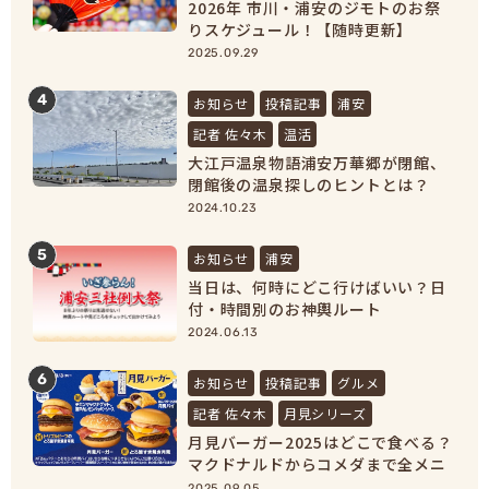
2026年 市川・浦安のジモトのお祭
りスケジュール！【随時更新】
2025.09.29
4
お知らせ
投稿記事
浦安
記者 佐々木
温活
大江戸温泉物語浦安万華郷が閉館、
閉館後の温泉探しのヒントとは？
【浦安市民必見！】
2024.10.23
5
お知らせ
浦安
当日は、何時にどこ行けばいい？日
付・時間別のお神輿ルート
2024.06.13
6
お知らせ
投稿記事
グルメ
記者 佐々木
月見シリーズ
月見バーガー2025はどこで食べる？
マクドナルドからコメダまで全メニ
ュー紹介！
2025.09.05