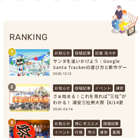
RANKING
1
お知らせ
投稿記事
記者 佐々木
サンタを追いかけよう｜Google
Santa Trackerの遊び方と新作ゲー
ムまとめ【2025最新】
2025.12.12
2
お知らせ
投稿記事
イベント
浦安
さぁ始まる！これを見れば”三社”が
わかる！ 浦安三社例大祭【6/14更
新】
2024.06.14
3
お知らせ
特にオススメ
投稿記事
イベント
行徳
市川
浦安
葛西