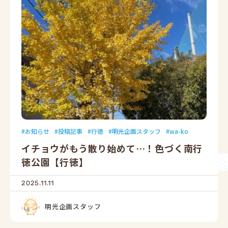
お知らせ
投稿記事
行徳
明光企画スタッフ
wa-ko
イチョウがもう散り始めて…！色づく南行
徳公園【行徳】
2025.11.11
明光企画スタッフ