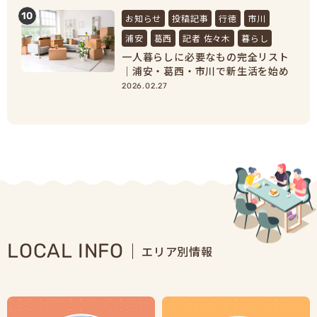
10
お知らせ
投稿記事
行徳
市川
浦安
葛西
記者 佐々木
暮らし
一人暮らしに必要なもの完全リスト
｜浦安・葛西・市川で新生活を始め
る人向け準備ガイド
2026.02.27
LOCAL INFO
エリア別情報