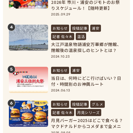
2026年 市川・浦安のジモトのお祭
りスケジュール！【随時更新】
2025.09.29
4
お知らせ
投稿記事
浦安
記者 佐々木
温活
大江戸温泉物語浦安万華郷が閉館、
閉館後の温泉探しのヒントとは？
【浦安市民必見！】
2024.10.23
5
お知らせ
浦安
当日は、何時にどこ行けばいい？日
付・時間別のお神輿ルート
2024.06.13
6
お知らせ
投稿記事
グルメ
記者 佐々木
月見シリーズ
月見バーガー2025はどこで食べる？
マクドナルドからコメダまで全メニ
ュー紹介！
2025.09.05