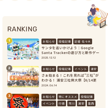
RANKING
1
お知らせ
投稿記事
記者 佐々木
サンタを追いかけよう｜Google
Santa Trackerの遊び方と新作ゲー
ムまとめ【2025最新】
2025.12.12
2
お知らせ
投稿記事
イベント
浦安
さぁ始まる！これを見れば”三社”が
わかる！ 浦安三社例大祭【6/14更
新】
2024.06.14
3
お知らせ
特にオススメ
投稿記事
イベント
行徳
市川
浦安
葛西