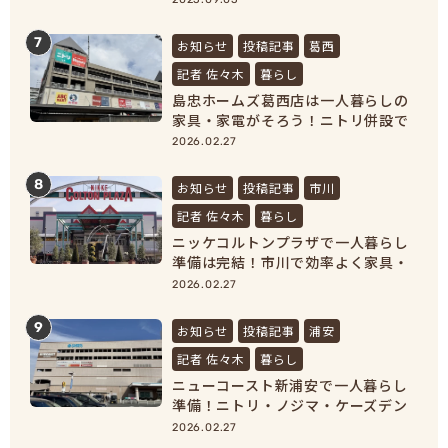
7
お知らせ
投稿記事
葛西
記者 佐々木
暮らし
島忠ホームズ葛西店は一人暮らしの
家具・家電がそろう！ニトリ併設で
新生活準備が完結
2026.02.27
8
お知らせ
投稿記事
市川
記者 佐々木
暮らし
ニッケコルトンプラザで一人暮らし
準備は完結！市川で効率よく家具・
家電をそろえよう！
2026.02.27
9
お知らせ
投稿記事
浦安
記者 佐々木
暮らし
ニューコースト新浦安で一人暮らし
準備！ニトリ・ノジマ・ケーズデン
キで家具家電をまとめ買い
2026.02.27