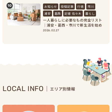
10
お知らせ
投稿記事
行徳
市川
浦安
葛西
記者 佐々木
暮らし
一人暮らしに必要なもの完全リスト
｜浦安・葛西・市川で新生活を始め
る人向け準備ガイド
2026.02.27
LOCAL INFO
エリア別情報