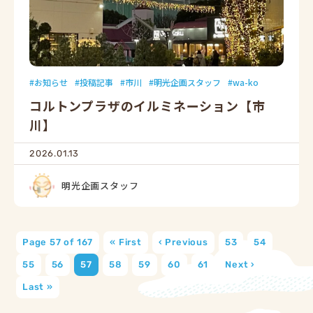
お知らせ
投稿記事
市川
明光企画スタッフ
wa-ko
コルトンプラザのイルミネーション【市
川】
2026.01.13
明光企画スタッフ
Page 57 of 167
« First
‹ Previous
53
54
55
56
57
58
59
60
61
Next ›
Last »