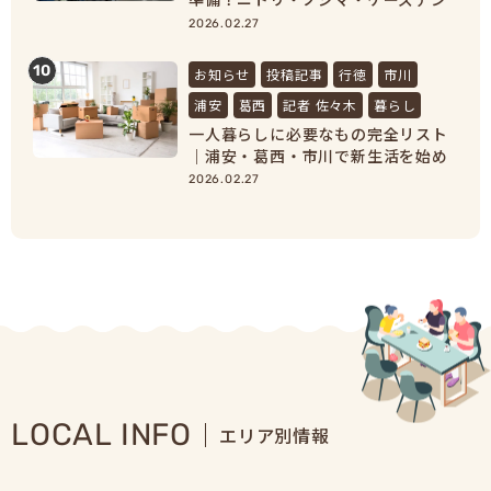
キで家具家電をまとめ買い
2026.02.27
10
お知らせ
投稿記事
行徳
市川
浦安
葛西
記者 佐々木
暮らし
一人暮らしに必要なもの完全リスト
｜浦安・葛西・市川で新生活を始め
る人向け準備ガイド
2026.02.27
LOCAL INFO
エリア別情報