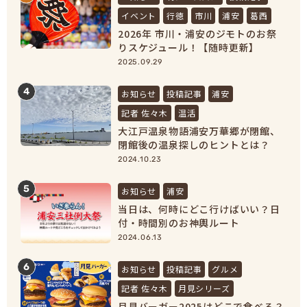
イベント
行徳
市川
浦安
葛西
2026年 市川・浦安のジモトのお祭
りスケジュール！【随時更新】
2025.09.29
4
お知らせ
投稿記事
浦安
記者 佐々木
温活
大江戸温泉物語浦安万華郷が閉館、
閉館後の温泉探しのヒントとは？
【浦安市民必見！】
2024.10.23
5
お知らせ
浦安
当日は、何時にどこ行けばいい？日
付・時間別のお神輿ルート
2024.06.13
6
お知らせ
投稿記事
グルメ
記者 佐々木
月見シリーズ
月見バーガー2025はどこで食べる？