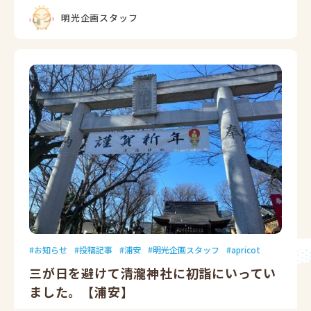
明光企画スタッフ
お知らせ
投稿記事
浦安
明光企画スタッフ
apricot
三が日を避けて清瀧神社に初詣にいってい
ました。【浦安】