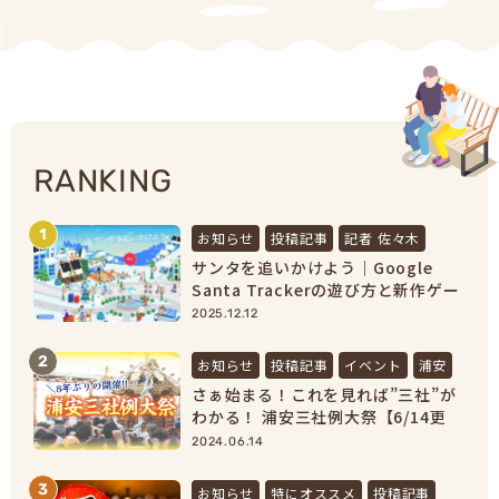
RANKING
1
お知らせ
投稿記事
記者 佐々木
サンタを追いかけよう｜Google
Santa Trackerの遊び方と新作ゲー
ムまとめ【2025最新】
2025.12.12
2
お知らせ
投稿記事
イベント
浦安
さぁ始まる！これを見れば”三社”が
わかる！ 浦安三社例大祭【6/14更
新】
2024.06.14
3
お知らせ
特にオススメ
投稿記事