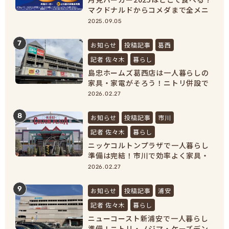
マクドナルドからコメダまで全メニ
ュー紹介！
2025.09.05
7
お知らせ
投稿記事
葛西
記者 佐々木
暮らし
島忠ホームズ葛西店は一人暮らしの
家具・家電がそろう！ニトリ併設で
新生活準備が完結
2026.02.27
8
お知らせ
投稿記事
市川
記者 佐々木
暮らし
ニッケコルトンプラザで一人暮らし
準備は完結！市川で効率よく家具・
家電をそろえよう！
2026.02.27
9
お知らせ
投稿記事
浦安
記者 佐々木
暮らし
ニューコースト新浦安で一人暮らし
準備！ニトリ・ノジマ・ケーズデン