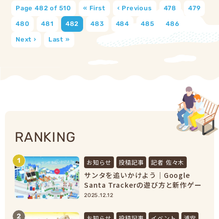
Page 482 of 510
« First
‹ Previous
478
479
480
481
482
483
484
485
486
Next ›
Last »
RANKING
1
お知らせ
投稿記事
記者 佐々木
サンタを追いかけよう｜Google
Santa Trackerの遊び方と新作ゲー
ムまとめ【2025最新】
2025.12.12
2
お知らせ
投稿記事
イベント
浦安