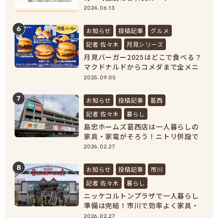
2024.06.13
6
お知らせ
投稿記事
グルメ
記者 佐々木
月見シリーズ
月見バーガー2025はどこで食べる？
マクドナルドからコメダまで全メニ
ュー紹介！
2025.09.05
7
お知らせ
投稿記事
葛西
記者 佐々木
暮らし
島忠ホームズ葛西店は一人暮らしの
家具・家電がそろう！ニトリ併設で
新生活準備が完結
2026.02.27
8
お知らせ
投稿記事
市川
記者 佐々木
暮らし
ニッケコルトンプラザで一人暮らし
準備は完結！市川で効率よく家具・
家電をそろえよう！
2026.02.27