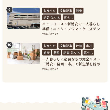
9
お知らせ
投稿記事
浦安
記者 佐々木
暮らし
ニューコースト新浦安で一人暮らし
準備！ニトリ・ノジマ・ケーズデン
キで家具家電をまとめ買い
2026.02.27
10
お知らせ
投稿記事
行徳
市川
浦安
葛西
記者 佐々木
暮らし
一人暮らしに必要なもの完全リスト
｜浦安・葛西・市川で新生活を始め
る人向け準備ガイド
2026.02.27