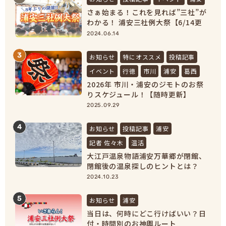
さぁ始まる！これを見れば”三社”が
わかる！ 浦安三社例大祭【6/14更
新】
2024.06.14
3
お知らせ
特にオススメ
投稿記事
イベント
行徳
市川
浦安
葛西
2026年 市川・浦安のジモトのお祭
りスケジュール！【随時更新】
2025.09.29
4
お知らせ
投稿記事
浦安
記者 佐々木
温活
大江戸温泉物語浦安万華郷が閉館、
閉館後の温泉探しのヒントとは？
【浦安市民必見！】
2024.10.23
5
お知らせ
浦安
当日は、何時にどこ行けばいい？日
付・時間別のお神輿ルート