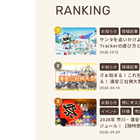
RANKING
1
お知らせ
投稿記事
サンタを追いかけよう｜
Trackerの遊び
【2025最新】
2025.12.12
2
お知らせ
投稿記事
さぁ始まる！これを
る！ 浦安三社例大祭
2024.06.14
3
お知らせ
特にオス
イベント
行徳
市
2026年 市川・
ジュール！【随時
2025.09.29