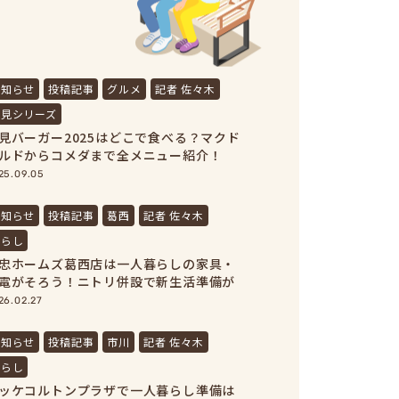
お知らせ
投稿記事
グルメ
記者 佐々木
月見シリーズ
見バーガー2025はどこで食べる？マクド
ルドからコメダまで全メニュー紹介！
25.09.05
お知らせ
投稿記事
葛西
記者 佐々木
暮らし
忠ホームズ葛西店は一人暮らしの家具・
電がそろう！ニトリ併設で新生活準備が
結
26.02.27
お知らせ
投稿記事
市川
記者 佐々木
暮らし
ッケコルトンプラザで一人暮らし準備は