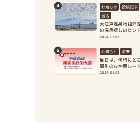
4
お知らせ
投稿記事
温活
大江戸温泉物語浦
の温泉探しのヒン
見！】
2024.10.23
5
お知らせ
浦安
当日は、何時にど
間別のお神輿ルー
2024.06.13