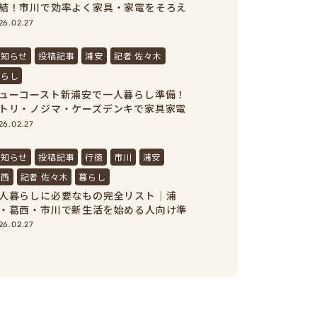
結！市川で効率よく家具・家電をそろえ
う！
26.02.27
お知らせ
投稿記事
浦安
記者 佐々木
暮らし
ューコースト新浦安で一人暮らし準備！
トリ・ノジマ・ケーズデンキで家具家電
まとめ買い
26.02.27
お知らせ
投稿記事
行徳
市川
浦安
葛西
記者 佐々木
暮らし
人暮らしに必要なもの完全リスト｜浦
・葛西・市川で新生活を始める人向け準
ガイド
26.02.27