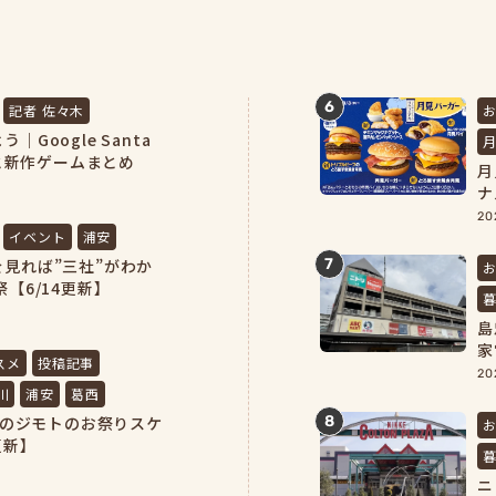
6
記者 佐々木
Google Santa
方と新作ゲームまとめ
月
ナ
20
イベント
浦安
7
見れば”三社”がわか
【6/14更新】
島
家
スメ
投稿記事
完
20
川
浦安
葛西
浦安のジモトのお祭りスケ
8
更新】
ニ