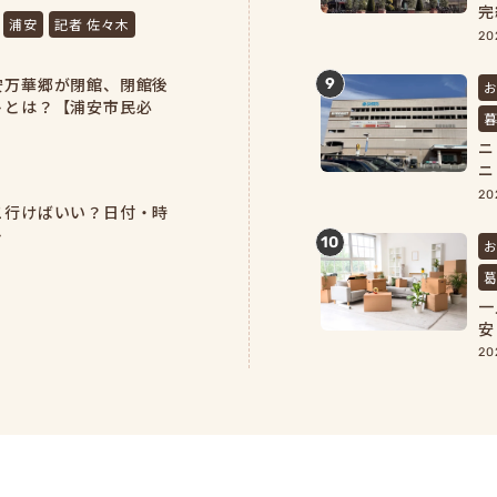
完
浦安
記者 佐々木
よ
20
安万華郷が閉館、閉館後
9
トとは？【浦安市民必
ニ
ニ
を
20
こ行けばいい？日付・時
ト
10
一
安
備
20