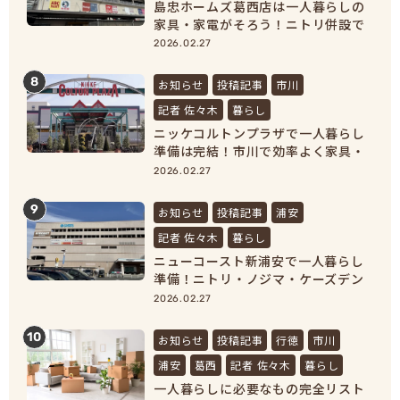
島忠ホームズ葛西店は一人暮らしの
家具・家電がそろう！ニトリ併設で
新生活準備が完結
2026.02.27
8
お知らせ
投稿記事
市川
記者 佐々木
暮らし
ニッケコルトンプラザで一人暮らし
準備は完結！市川で効率よく家具・
家電をそろえよう！
2026.02.27
9
お知らせ
投稿記事
浦安
記者 佐々木
暮らし
ニューコースト新浦安で一人暮らし
準備！ニトリ・ノジマ・ケーズデン
キで家具家電をまとめ買い
2026.02.27
10
お知らせ
投稿記事
行徳
市川
浦安
葛西
記者 佐々木
暮らし
一人暮らしに必要なもの完全リスト