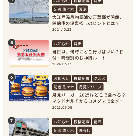
お知らせ
投稿記事
浦安
記者 佐々木
温活
大江戸温泉物語浦安万華郷が閉館、
閉館後の温泉探しのヒントとは？
【浦安市民必見！】
2024.10.23
5
お知らせ
浦安
当日は、何時にどこ行けばいい？日
付・時間別のお神輿ルート
2024.06.13
6
お知らせ
投稿記事
グルメ
記者 佐々木
月見シリーズ
月見バーガー2025はどこで食べる？
マクドナルドからコメダまで全メニ
ュー紹介！
2025.09.05
7
お知らせ
投稿記事
葛西
記者 佐々木
暮らし