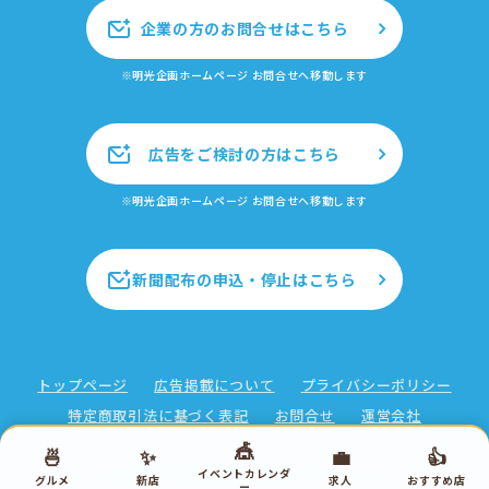
企業の方のお問合せはこちら
※明光企画ホームページ お問合せへ移動します
広告をご検討の方はこちら
※明光企画ホームページ お問合せへ移動します
新聞配布の申込・停止はこちら
トップページ
広告掲載について
プライバシーポリシー
特定商取引法に基づく表記
お問合せ
運営会社
🎪
🍜
✨
💼
👍
イベントカレンダ
Copyright ©2026 株式会社明光企画 All rights reserved.
グルメ
新店
求人
おすすめ店
ー