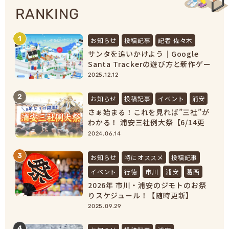
RANKING
1
お知らせ
投稿記事
記者 佐々木
サンタを追いかけよう｜Google
Santa Trackerの遊び方と新作ゲー
ムまとめ【2025最新】
2025.12.12
2
お知らせ
投稿記事
イベント
浦安
さぁ始まる！これを見れば”三社”が
わかる！ 浦安三社例大祭【6/14更
新】
2024.06.14
3
お知らせ
特にオススメ
投稿記事
イベント
行徳
市川
浦安
葛西
2026年 市川・浦安のジモトのお祭
りスケジュール！【随時更新】
2025.09.29
4